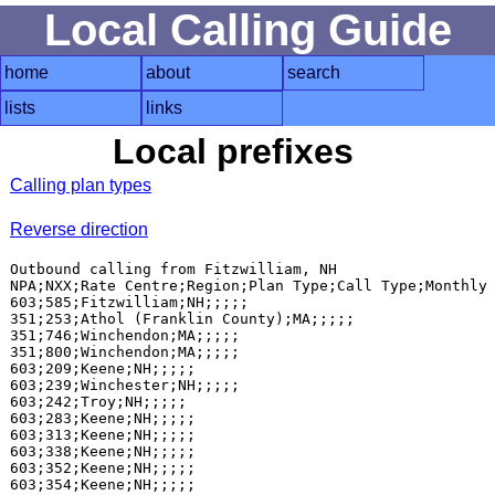
Local Calling Guide
home
about
search
lists
links
Local prefixes
Calling plan types
Reverse direction
Outbound calling from Fitzwilliam, NH

NPA;NXX;Rate Centre;Region;Plan Type;Call Type;Monthly 
603;585;Fitzwilliam;NH;;;;;

351;253;Athol (Franklin County);MA;;;;;

351;746;Winchendon;MA;;;;;

351;800;Winchendon;MA;;;;;

603;209;Keene;NH;;;;;

603;239;Winchester;NH;;;;;

603;242;Troy;NH;;;;;

603;283;Keene;NH;;;;;

603;313;Keene;NH;;;;;

603;338;Keene;NH;;;;;

603;352;Keene;NH;;;;;

603;354;Keene;NH;;;;;
