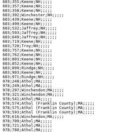
603;355;Keene;NH;;;;;

603;357;Keene;NH;;;;;

603;358;Keene;NH;;;;;

603;392;Winchester;NH;;;;;

603;439;Keene;NH;;;;;

603;499;Keene;NH;;;;;

603;532;Jaffrey;NH;;;;;

603;593;Jaffrey;NH;;;;;

603;649;Jaffrey;NH;;;;;

603;719;Keene;NH;;;;;

603;720;Troy;NH;;;;;

603;757;Keene;NH;;;;;

603;762;Keene;NH;;;;;

603;803;Keene;NH;;;;;

603;852;Keene;NH;;;;;

603;899;Rindge;NH;;;;;

603;903;Keene;NH;;;;;

603;971;Rindge;NH;;;;;

978;248;Athol;MA;;;;;

978;249;Athol;MA;;;;;

978;297;Winchendon;MA;;;;;

978;321;Winchendon;MA;;;;;

978;541;Athol;MA;;;;;

978;574;Athol (Franklin County);MA;;;;;

978;575;Athol (Franklin County);MA;;;;;

978;593;Athol (Franklin County);MA;;;;;

978;616;Winchendon;MA;;;;;

978;709;Athol;MA;;;;;

978;721;Athol;MA;;;;;

978;780;Athol;MA;;;;;
