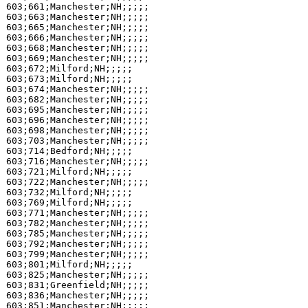
603;661;Manchester;NH;;;;;

603;663;Manchester;NH;;;;;

603;665;Manchester;NH;;;;;

603;666;Manchester;NH;;;;;

603;668;Manchester;NH;;;;;

603;669;Manchester;NH;;;;;

603;672;Milford;NH;;;;;

603;673;Milford;NH;;;;;

603;674;Manchester;NH;;;;;

603;682;Manchester;NH;;;;;

603;695;Manchester;NH;;;;;

603;696;Manchester;NH;;;;;

603;698;Manchester;NH;;;;;

603;703;Manchester;NH;;;;;

603;714;Bedford;NH;;;;;

603;716;Manchester;NH;;;;;

603;721;Milford;NH;;;;;

603;722;Manchester;NH;;;;;

603;732;Milford;NH;;;;;

603;769;Milford;NH;;;;;

603;771;Manchester;NH;;;;;

603;782;Manchester;NH;;;;;

603;785;Manchester;NH;;;;;

603;792;Manchester;NH;;;;;

603;799;Manchester;NH;;;;;

603;801;Milford;NH;;;;;

603;825;Manchester;NH;;;;;

603;831;Greenfield;NH;;;;;

603;836;Manchester;NH;;;;;

603;851;Manchester;NH;;;;;
