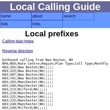
Local Calling Guide
home
about
search
lists
links
Local prefixes
Calling plan types
Reverse direction
Outbound calling from New Boston, NH

NPA;NXX;Rate Centre;Region;Plan Type;Call Type;Monthly 
603;265;New Boston;NH;;;;;

603;325;New Boston;NH;;;;;

603;487;New Boston;NH;;;;;

603;741;New Boston;NH;;;;;

603;203;Manchester;NH;;;;;

603;206;Manchester;NH;;;;;

603;213;Milford;NH;;;;;

603;218;Manchester;NH;;;;;

603;222;Manchester;NH;;;;;

603;232;Manchester;NH;;;;;

603;240;Manchester;NH;;;;;

603;249;Milford;NH;;;;;
