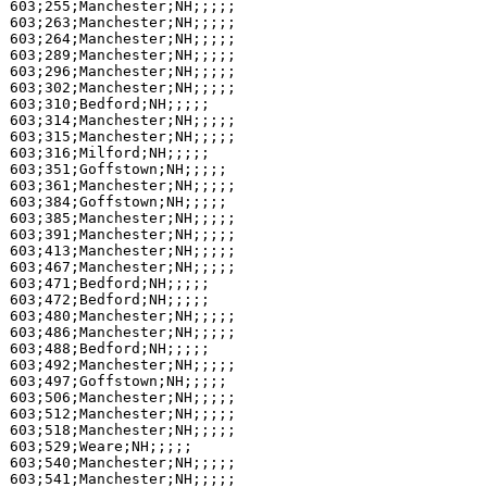
603;255;Manchester;NH;;;;;

603;263;Manchester;NH;;;;;

603;264;Manchester;NH;;;;;

603;289;Manchester;NH;;;;;

603;296;Manchester;NH;;;;;

603;302;Manchester;NH;;;;;

603;310;Bedford;NH;;;;;

603;314;Manchester;NH;;;;;

603;315;Manchester;NH;;;;;

603;316;Milford;NH;;;;;

603;351;Goffstown;NH;;;;;

603;361;Manchester;NH;;;;;

603;384;Goffstown;NH;;;;;

603;385;Manchester;NH;;;;;

603;391;Manchester;NH;;;;;

603;413;Manchester;NH;;;;;

603;467;Manchester;NH;;;;;

603;471;Bedford;NH;;;;;

603;472;Bedford;NH;;;;;

603;480;Manchester;NH;;;;;

603;486;Manchester;NH;;;;;

603;488;Bedford;NH;;;;;

603;492;Manchester;NH;;;;;

603;497;Goffstown;NH;;;;;

603;506;Manchester;NH;;;;;

603;512;Manchester;NH;;;;;

603;518;Manchester;NH;;;;;

603;529;Weare;NH;;;;;

603;540;Manchester;NH;;;;;

603;541;Manchester;NH;;;;;
