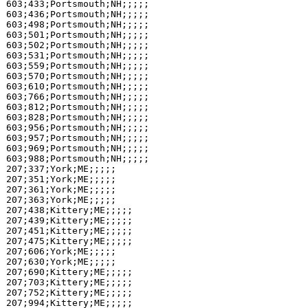
603;433;Portsmouth;NH;;;;;

603;436;Portsmouth;NH;;;;;

603;498;Portsmouth;NH;;;;;

603;501;Portsmouth;NH;;;;;

603;502;Portsmouth;NH;;;;;

603;531;Portsmouth;NH;;;;;

603;559;Portsmouth;NH;;;;;

603;570;Portsmouth;NH;;;;;

603;610;Portsmouth;NH;;;;;

603;766;Portsmouth;NH;;;;;

603;812;Portsmouth;NH;;;;;

603;828;Portsmouth;NH;;;;;

603;956;Portsmouth;NH;;;;;

603;957;Portsmouth;NH;;;;;

603;969;Portsmouth;NH;;;;;

603;988;Portsmouth;NH;;;;;

207;337;York;ME;;;;;

207;351;York;ME;;;;;

207;361;York;ME;;;;;

207;363;York;ME;;;;;

207;438;Kittery;ME;;;;;

207;439;Kittery;ME;;;;;

207;451;Kittery;ME;;;;;

207;475;Kittery;ME;;;;;

207;606;York;ME;;;;;

207;630;York;ME;;;;;

207;690;Kittery;ME;;;;;

207;703;Kittery;ME;;;;;

207;752;Kittery;ME;;;;;

207;994;Kittery;ME;;;;;
