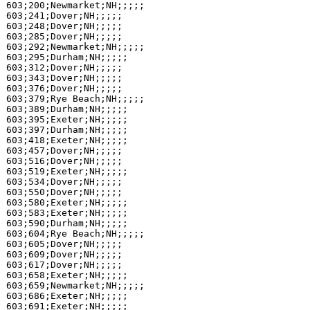
603;200;Newmarket;NH;;;;;

603;241;Dover;NH;;;;;

603;248;Dover;NH;;;;;

603;285;Dover;NH;;;;;

603;292;Newmarket;NH;;;;;

603;295;Durham;NH;;;;;

603;312;Dover;NH;;;;;

603;343;Dover;NH;;;;;

603;376;Dover;NH;;;;;

603;379;Rye Beach;NH;;;;;

603;389;Durham;NH;;;;;

603;395;Exeter;NH;;;;;

603;397;Durham;NH;;;;;

603;418;Exeter;NH;;;;;

603;457;Dover;NH;;;;;

603;516;Dover;NH;;;;;

603;519;Exeter;NH;;;;;

603;534;Dover;NH;;;;;

603;550;Dover;NH;;;;;

603;580;Exeter;NH;;;;;

603;583;Exeter;NH;;;;;

603;590;Durham;NH;;;;;

603;604;Rye Beach;NH;;;;;

603;605;Dover;NH;;;;;

603;609;Dover;NH;;;;;

603;617;Dover;NH;;;;;

603;658;Exeter;NH;;;;;

603;659;Newmarket;NH;;;;;

603;686;Exeter;NH;;;;;

603;691;Exeter;NH;;;;;
