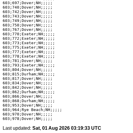
603;697;Dover;NH;;;;;

603;740;Dover;NH;;;;;

603;742;Dover;NH;;;;;

603;743;Dover;NH;;;;;

603;749;Dover;NH;;;;;

603;750;Dover;NH;;;;;

603;767;Dover;NH;;;;;

603;770;Exeter;NH;;;;;

603;772;Exeter;NH;;;;;

603;773;Exeter;NH;;;;;

603;775;Exeter;NH;;;;;

603;777;Exeter;NH;;;;;

603;778;Exeter;NH;;;;;

603;781;Dover;NH;;;;;

603;793;Exeter;NH;;;;;

603;804;Dover;NH;;;;;

603;815;Durham;NH;;;;;

603;817;Dover;NH;;;;;

603;834;Dover;NH;;;;;

603;842;Dover;NH;;;;;

603;862;Durham;NH;;;;;

603;866;Dover;NH;;;;;

603;868;Durham;NH;;;;;

603;953;Dover;NH;;;;;

603;964;Rye Beach;NH;;;;;

603;970;Dover;NH;;;;;

Last updated:
Sat, 01 Aug 2026 03:19:33 UTC