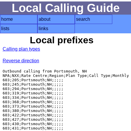
Local Calling Guide
home
about
search
lists
links
Local prefixes
Calling plan types
Reverse direction
Outbound calling from Portsmouth, NH

NPA;NXX;Rate Centre;Region;Plan Type;Call Type;Monthly 
603;205;Portsmouth;NH;;;;;

603;245;Portsmouth;NH;;;;;

603;294;Portsmouth;NH;;;;;

603;319;Portsmouth;NH;;;;;

603;334;Portsmouth;NH;;;;;

603;368;Portsmouth;NH;;;;;

603;373;Portsmouth;NH;;;;;

603;380;Portsmouth;NH;;;;;

603;422;Portsmouth;NH;;;;;

603;427;Portsmouth;NH;;;;;

603;430;Portsmouth;NH;;;;;

603;431;Portsmouth;NH;;;;;
