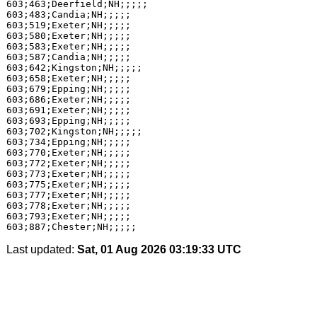
603;463;Deerfield;NH;;;;;

603;483;Candia;NH;;;;;

603;519;Exeter;NH;;;;;

603;580;Exeter;NH;;;;;

603;583;Exeter;NH;;;;;

603;587;Candia;NH;;;;;

603;642;Kingston;NH;;;;;

603;658;Exeter;NH;;;;;

603;679;Epping;NH;;;;;

603;686;Exeter;NH;;;;;

603;691;Exeter;NH;;;;;

603;693;Epping;NH;;;;;

603;702;Kingston;NH;;;;;

603;734;Epping;NH;;;;;

603;770;Exeter;NH;;;;;

603;772;Exeter;NH;;;;;

603;773;Exeter;NH;;;;;

603;775;Exeter;NH;;;;;

603;777;Exeter;NH;;;;;

603;778;Exeter;NH;;;;;

603;793;Exeter;NH;;;;;

Last updated:
Sat, 01 Aug 2026 03:19:33 UTC