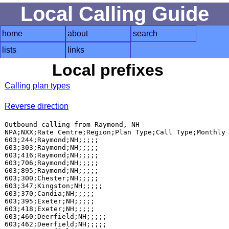
Local Calling Guide
home
about
search
lists
links
Local prefixes
Calling plan types
Reverse direction
Outbound calling from Raymond, NH

NPA;NXX;Rate Centre;Region;Plan Type;Call Type;Monthly 
603;244;Raymond;NH;;;;;

603;303;Raymond;NH;;;;;

603;416;Raymond;NH;;;;;

603;706;Raymond;NH;;;;;

603;895;Raymond;NH;;;;;

603;300;Chester;NH;;;;;

603;347;Kingston;NH;;;;;

603;370;Candia;NH;;;;;

603;395;Exeter;NH;;;;;

603;418;Exeter;NH;;;;;

603;460;Deerfield;NH;;;;;

603;462;Deerfield;NH;;;;;
