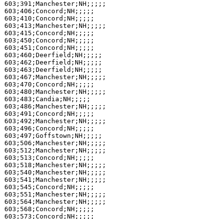
603;391;Manchester;NH;;;;;

603;406;Concord;NH;;;;;

603;410;Concord;NH;;;;;

603;413;Manchester;NH;;;;;

603;415;Concord;NH;;;;;

603;450;Concord;NH;;;;;

603;451;Concord;NH;;;;;

603;460;Deerfield;NH;;;;;

603;462;Deerfield;NH;;;;;

603;463;Deerfield;NH;;;;;

603;467;Manchester;NH;;;;;

603;470;Concord;NH;;;;;

603;480;Manchester;NH;;;;;

603;483;Candia;NH;;;;;

603;486;Manchester;NH;;;;;

603;491;Concord;NH;;;;;

603;492;Manchester;NH;;;;;

603;496;Concord;NH;;;;;

603;497;Goffstown;NH;;;;;

603;506;Manchester;NH;;;;;

603;512;Manchester;NH;;;;;

603;513;Concord;NH;;;;;

603;518;Manchester;NH;;;;;

603;540;Manchester;NH;;;;;

603;541;Manchester;NH;;;;;

603;545;Concord;NH;;;;;

603;551;Manchester;NH;;;;;

603;564;Manchester;NH;;;;;

603;568;Concord;NH;;;;;

603;573;Concord;NH;;;;;
