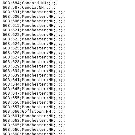
603;584;Concord;NH;;;;;

603;587;Candia;NH;;;;;

603;591;Manchester;NH;;;;;

603;600;Manchester;NH;;;;;

603;606;Manchester;NH;;;;;

603;615;Manchester;NH;;;;;

603;621;Manchester;NH;;;;;

603;622;Manchester;NH;;;;;

603;623;Manchester;NH;;;;;

603;624;Manchester;NH;;;;;

603;625;Manchester;NH;;;;;

603;626;Manchester;NH;;;;;

603;627;Manchester;NH;;;;;

603;628;Manchester;NH;;;;;

603;629;Manchester;NH;;;;;

603;634;Manchester;NH;;;;;

603;639;Manchester;NH;;;;;

603;641;Manchester;NH;;;;;

603;644;Manchester;NH;;;;;

603;645;Manchester;NH;;;;;

603;647;Manchester;NH;;;;;

603;655;Manchester;NH;;;;;

603;656;Manchester;NH;;;;;

603;657;Manchester;NH;;;;;

603;660;Goffstown;NH;;;;;

603;661;Manchester;NH;;;;;

603;663;Manchester;NH;;;;;

603;665;Manchester;NH;;;;;

603;666;Manchester;NH;;;;;

603;668;Manchester;NH;;;;;
