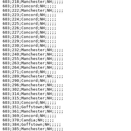
603;218;Manchester;NH;;;;;

603;219;Concord;NH;;;;;

603;222;Manchester;NH;;;;;

603;223;Concord;NH;;;;;

603;224;Concord;NH;;;;;

603;225;Concord;NH;;;;;

603;226;Concord;NH;;;;;

603;227;Concord;NH;;;;;

603;228;Concord;NH;;;;;

603;229;Concord;NH;;;;;

603;230;Concord;NH;;;;;

603;232;Manchester;NH;;;;;

603;240;Manchester;NH;;;;;

603;255;Manchester;NH;;;;;

603;263;Manchester;NH;;;;;

603;264;Manchester;NH;;;;;

603;271;Concord;NH;;;;;

603;289;Manchester;NH;;;;;

603;290;Concord;NH;;;;;

603;296;Manchester;NH;;;;;

603;302;Manchester;NH;;;;;

603;314;Manchester;NH;;;;;

603;315;Manchester;NH;;;;;

603;333;Concord;NH;;;;;

603;351;Goffstown;NH;;;;;

603;361;Manchester;NH;;;;;

603;369;Concord;NH;;;;;

603;370;Candia;NH;;;;;

603;384;Goffstown;NH;;;;;

603;385;Manchester;NH;;;;;
