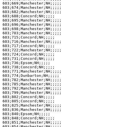
603;669;Manchester;NH;;;;;

603;674;Manchester;NH;;;;;

603;682;Manchester;NH;;;;;

603;688;Concord;NH;;;;;

603;695;Manchester;NH;;;;;

603;696;Manchester;NH;;;;;

603;698;Manchester;NH;;;;;

603;703;Manchester;NH;;;;;

603;715;Concord;NH;;;;;

603;716;Manchester;NH;;;;;

603;717;Concord;NH;;;;;

603;722;Manchester;NH;;;;;

603;724;Concord;NH;;;;;

603;731;Concord;NH;;;;;

603;736;Epsom;NH;;;;;

603;738;Concord;NH;;;;;

603;771;Manchester;NH;;;;;

603;774;Dunbarton;NH;;;;;

603;782;Manchester;NH;;;;;

603;785;Manchester;NH;;;;;

603;792;Manchester;NH;;;;;

603;799;Manchester;NH;;;;;

603;802;Concord;NH;;;;;

603;805;Concord;NH;;;;;

603;825;Manchester;NH;;;;;

603;836;Manchester;NH;;;;;

603;840;Epsom;NH;;;;;

603;848;Concord;NH;;;;;

603;851;Manchester;NH;;;;;

603;854;Manchester;NH;;;;;
