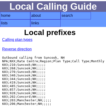
Local Calling Guide
home
about
search
lists
links
Local prefixes
Calling plan types
Reverse direction
Outbound calling from Suncook, NH

NPA;NXX;Rate Centre;Region;Plan Type;Call Type;Monthly 
603;210;Suncook;NH;;;;;

603;268;Suncook;NH;;;;;

603;270;Suncook;NH;;;;;

603;340;Suncook;NH;;;;;

603;344;Suncook;NH;;;;;

603;419;Suncook;NH;;;;;

603;485;Suncook;NH;;;;;

603;857;Suncook;NH;;;;;

603;928;Suncook;NH;;;;;

603;202;Concord;NH;;;;;

603;203;Manchester;NH;;;;;

603;206;Manchester;NH;;;;;
