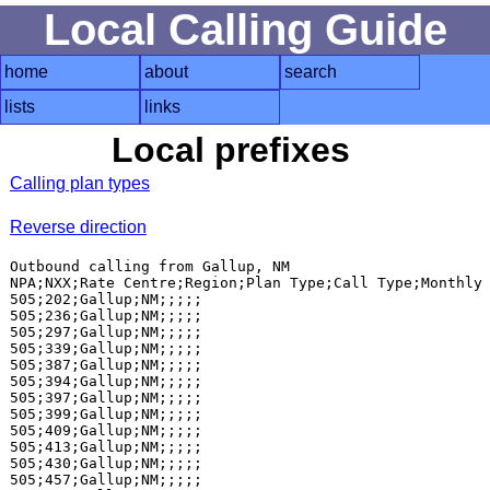
Local Calling Guide
home
about
search
lists
links
Local prefixes
Calling plan types
Reverse direction
Outbound calling from Gallup, NM

NPA;NXX;Rate Centre;Region;Plan Type;Call Type;Monthly 
505;202;Gallup;NM;;;;;

505;236;Gallup;NM;;;;;

505;297;Gallup;NM;;;;;

505;339;Gallup;NM;;;;;

505;387;Gallup;NM;;;;;

505;394;Gallup;NM;;;;;

505;397;Gallup;NM;;;;;

505;399;Gallup;NM;;;;;

505;409;Gallup;NM;;;;;

505;413;Gallup;NM;;;;;

505;430;Gallup;NM;;;;;

505;457;Gallup;NM;;;;;
