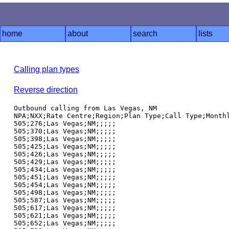
home
about
search
lists
Calling plan types
Reverse direction
Outbound calling from Las Vegas, NM

NPA;NXX;Rate Centre;Region;Plan Type;Call Type;Monthl
505;276;Las Vegas;NM;;;;;

505;370;Las Vegas;NM;;;;;

505;398;Las Vegas;NM;;;;;

505;425;Las Vegas;NM;;;;;

505;426;Las Vegas;NM;;;;;

505;429;Las Vegas;NM;;;;;

505;434;Las Vegas;NM;;;;;

505;451;Las Vegas;NM;;;;;

505;454;Las Vegas;NM;;;;;

505;498;Las Vegas;NM;;;;;

505;587;Las Vegas;NM;;;;;

505;617;Las Vegas;NM;;;;;

505;621;Las Vegas;NM;;;;;

505;652;Las Vegas;NM;;;;;
