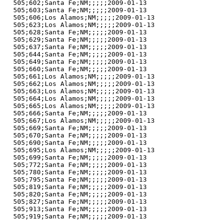
505;602;Santa Fe;NM;;;;;2009-01-13

505;603;Santa Fe;NM;;;;;2009-01-13

505;606;Los Alamos;NM;;;;;2009-01-13

505;623;Los Alamos;NM;;;;;2009-01-13

505;628;Santa Fe;NM;;;;;2009-01-13

505;629;Santa Fe;NM;;;;;2009-01-13

505;637;Santa Fe;NM;;;;;2009-01-13

505;644;Santa Fe;NM;;;;;2009-01-13

505;649;Santa Fe;NM;;;;;2009-01-13

505;660;Santa Fe;NM;;;;;2009-01-13

505;661;Los Alamos;NM;;;;;2009-01-13

505;662;Los Alamos;NM;;;;;2009-01-13

505;663;Los Alamos;NM;;;;;2009-01-13

505;664;Los Alamos;NM;;;;;2009-01-13

505;665;Los Alamos;NM;;;;;2009-01-13

505;666;Santa Fe;NM;;;;;2009-01-13

505;667;Los Alamos;NM;;;;;2009-01-13

505;669;Santa Fe;NM;;;;;2009-01-13

505;670;Santa Fe;NM;;;;;2009-01-13

505;690;Santa Fe;NM;;;;;2009-01-13

505;695;Los Alamos;NM;;;;;2009-01-13

505;699;Santa Fe;NM;;;;;2009-01-13

505;772;Santa Fe;NM;;;;;2009-01-13

505;780;Santa Fe;NM;;;;;2009-01-13

505;795;Santa Fe;NM;;;;;2009-01-13

505;819;Santa Fe;NM;;;;;2009-01-13

505;820;Santa Fe;NM;;;;;2009-01-13

505;827;Santa Fe;NM;;;;;2009-01-13

505;913;Santa Fe;NM;;;;;2009-01-13

505;919;Santa Fe;NM;;;;;2009-01-13
