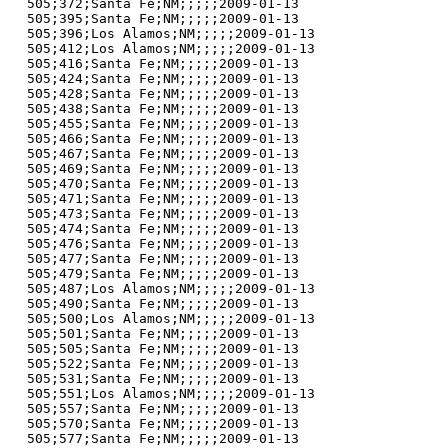
505;372;Santa Fe;NM;;;;;2009-01-13

505;395;Santa Fe;NM;;;;;2009-01-13

505;396;Los Alamos;NM;;;;;2009-01-13

505;412;Los Alamos;NM;;;;;2009-01-13

505;416;Santa Fe;NM;;;;;2009-01-13

505;424;Santa Fe;NM;;;;;2009-01-13

505;428;Santa Fe;NM;;;;;2009-01-13

505;438;Santa Fe;NM;;;;;2009-01-13

505;455;Santa Fe;NM;;;;;2009-01-13

505;466;Santa Fe;NM;;;;;2009-01-13

505;467;Santa Fe;NM;;;;;2009-01-13

505;469;Santa Fe;NM;;;;;2009-01-13

505;470;Santa Fe;NM;;;;;2009-01-13

505;471;Santa Fe;NM;;;;;2009-01-13

505;473;Santa Fe;NM;;;;;2009-01-13

505;474;Santa Fe;NM;;;;;2009-01-13

505;476;Santa Fe;NM;;;;;2009-01-13

505;477;Santa Fe;NM;;;;;2009-01-13

505;479;Santa Fe;NM;;;;;2009-01-13

505;487;Los Alamos;NM;;;;;2009-01-13

505;490;Santa Fe;NM;;;;;2009-01-13

505;500;Los Alamos;NM;;;;;2009-01-13

505;501;Santa Fe;NM;;;;;2009-01-13

505;505;Santa Fe;NM;;;;;2009-01-13

505;522;Santa Fe;NM;;;;;2009-01-13

505;531;Santa Fe;NM;;;;;2009-01-13

505;551;Los Alamos;NM;;;;;2009-01-13

505;557;Santa Fe;NM;;;;;2009-01-13

505;570;Santa Fe;NM;;;;;2009-01-13

505;577;Santa Fe;NM;;;;;2009-01-13
