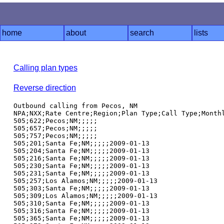
home
about
search
lists
Calling plan types
Reverse direction
Outbound calling from Pecos, NM

NPA;NXX;Rate Centre;Region;Plan Type;Call Type;Monthl
505;622;Pecos;NM;;;;;

505;657;Pecos;NM;;;;;

505;757;Pecos;NM;;;;;

505;201;Santa Fe;NM;;;;;2009-01-13

505;204;Santa Fe;NM;;;;;2009-01-13

505;216;Santa Fe;NM;;;;;2009-01-13

505;230;Santa Fe;NM;;;;;2009-01-13

505;231;Santa Fe;NM;;;;;2009-01-13

505;257;Los Alamos;NM;;;;;2009-01-13

505;303;Santa Fe;NM;;;;;2009-01-13

505;309;Los Alamos;NM;;;;;2009-01-13

505;310;Santa Fe;NM;;;;;2009-01-13

505;316;Santa Fe;NM;;;;;2009-01-13

505;365;Santa Fe;NM;;;;;2009-01-13
