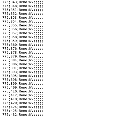
775;343;Reno;NV;;;;;

775;348;Reno;NV;;;;;

775;351;Reno;NV;;;;;

775;352;Reno;NV;;;;;

775;353;Reno;NV;;;;;

775;354;Reno;NV;;;;;

775;355;Reno;NV;;;;;

775;356;Reno;NV;;;;;

775;357;Reno;NV;;;;;

775;358;Reno;NV;;;;;

775;359;Reno;NV;;;;;

775;360;Reno;NV;;;;;

775;376;Reno;NV;;;;;

775;378;Reno;NV;;;;;

775;379;Reno;NV;;;;;

775;384;Reno;NV;;;;;

775;386;Reno;NV;;;;;

775;391;Reno;NV;;;;;

775;393;Reno;NV;;;;;

775;395;Reno;NV;;;;;

775;398;Reno;NV;;;;;

775;399;Reno;NV;;;;;

775;409;Reno;NV;;;;;

775;410;Reno;NV;;;;;

775;412;Reno;NV;;;;;

775;418;Reno;NV;;;;;

775;420;Reno;NV;;;;;

775;424;Reno;NV;;;;;

775;425;Reno;NV;;;;;

775;432;Reno;NV;;;;;
