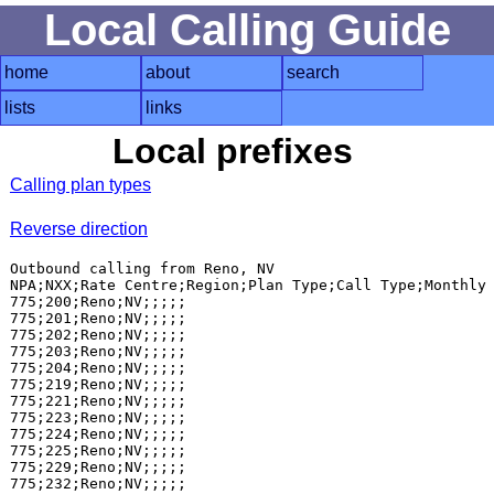
Local Calling Guide
home
about
search
lists
links
Local prefixes
Calling plan types
Reverse direction
Outbound calling from Reno, NV

NPA;NXX;Rate Centre;Region;Plan Type;Call Type;Monthly 
775;200;Reno;NV;;;;;

775;201;Reno;NV;;;;;

775;202;Reno;NV;;;;;

775;203;Reno;NV;;;;;

775;204;Reno;NV;;;;;

775;219;Reno;NV;;;;;

775;221;Reno;NV;;;;;

775;223;Reno;NV;;;;;

775;224;Reno;NV;;;;;

775;225;Reno;NV;;;;;

775;229;Reno;NV;;;;;

775;232;Reno;NV;;;;;
