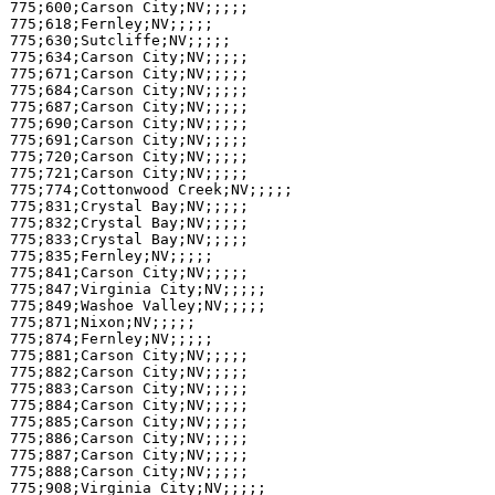
775;600;Carson City;NV;;;;;

775;618;Fernley;NV;;;;;

775;630;Sutcliffe;NV;;;;;

775;634;Carson City;NV;;;;;

775;671;Carson City;NV;;;;;

775;684;Carson City;NV;;;;;

775;687;Carson City;NV;;;;;

775;690;Carson City;NV;;;;;

775;691;Carson City;NV;;;;;

775;720;Carson City;NV;;;;;

775;721;Carson City;NV;;;;;

775;774;Cottonwood Creek;NV;;;;;

775;831;Crystal Bay;NV;;;;;

775;832;Crystal Bay;NV;;;;;

775;833;Crystal Bay;NV;;;;;

775;835;Fernley;NV;;;;;

775;841;Carson City;NV;;;;;

775;847;Virginia City;NV;;;;;

775;849;Washoe Valley;NV;;;;;

775;871;Nixon;NV;;;;;

775;874;Fernley;NV;;;;;

775;881;Carson City;NV;;;;;

775;882;Carson City;NV;;;;;

775;883;Carson City;NV;;;;;

775;884;Carson City;NV;;;;;

775;885;Carson City;NV;;;;;

775;886;Carson City;NV;;;;;

775;887;Carson City;NV;;;;;

775;888;Carson City;NV;;;;;

775;908;Virginia City;NV;;;;;
