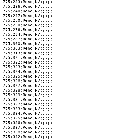
775;233;Reno;NV;;;;;

775;236;Reno;NV;;;;;

775;240;Reno;NV;;;;;

775;247;Reno;NV;;;;;

775;250;Reno;NV;;;;;

775;260;Reno;NV;;;;;

775;276;Reno;NV;;;;;

775;284;Reno;NV;;;;;

775;287;Reno;NV;;;;;

775;300;Reno;NV;;;;;

775;303;Reno;NV;;;;;

775;313;Reno;NV;;;;;

775;321;Reno;NV;;;;;

775;322;Reno;NV;;;;;

775;323;Reno;NV;;;;;

775;324;Reno;NV;;;;;

775;325;Reno;NV;;;;;

775;326;Reno;NV;;;;;

775;327;Reno;NV;;;;;

775;328;Reno;NV;;;;;

775;329;Reno;NV;;;;;

775;331;Reno;NV;;;;;

775;332;Reno;NV;;;;;

775;333;Reno;NV;;;;;

775;334;Reno;NV;;;;;

775;335;Reno;NV;;;;;

775;336;Reno;NV;;;;;

775;337;Reno;NV;;;;;

775;338;Reno;NV;;;;;

775;342;Reno;NV;;;;;
