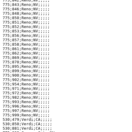
775;842;Reno;NV;;;;;

775;843;Reno;NV;;;;;

775;846;Reno;NV;;;;;

775;848;Reno;NV;;;;;

775;850;Reno;NV;;;;;

775;851;Reno;NV;;;;;

775;852;Reno;NV;;;;;

775;853;Reno;NV;;;;;

775;856;Reno;NV;;;;;

775;857;Reno;NV;;;;;

775;858;Reno;NV;;;;;

775;861;Reno;NV;;;;;

775;862;Reno;NV;;;;;

775;869;Reno;NV;;;;;

775;870;Reno;NV;;;;;

775;895;Reno;NV;;;;;

775;899;Reno;NV;;;;;

775;900;Reno;NV;;;;;

775;902;Reno;NV;;;;;

775;954;Reno;NV;;;;;

775;971;Reno;NV;;;;;

775;972;Reno;NV;;;;;

775;982;Reno;NV;;;;;

775;993;Reno;NV;;;;;

775;996;Reno;NV;;;;;

775;997;Reno;NV;;;;;

775;999;Reno;NV;;;;;

530;479;Verdi;CA;;;;;

530;850;Verdi;CA;;;;;

530;881;Verdi;CA;;;;;
