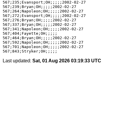
567;235;Evansport;OH;;;;;2002-02-27

567;239;Bryan;OH;;;;;2002-02-27

567;264;Napoleon;OH;;;;;2002-02-27

567;272;Evansport;OH;;;;;2002-02-27

567;276;Bryan;OH;;;;;2002-02-27

567;337;Bryan;OH;;;;;2002-02-27

567;341;Napoleon;OH;;;;;2002-02-27

567;404;Fayette;OH;;;;;

567;464;Bryan;OH;;;;;2002-02-27

567;592;Napoleon;OH;;;;;2002-02-27

567;701;Napoleon;OH;;;;;2002-02-27

Last updated:
Sat, 01 Aug 2026 03:19:33 UTC