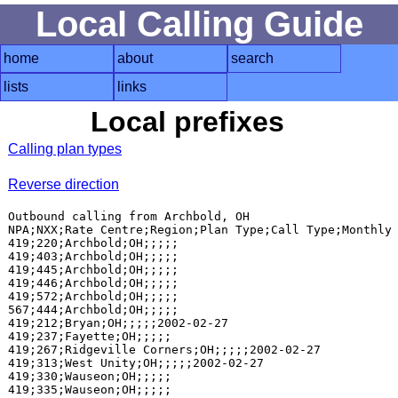
Local Calling Guide
home
about
search
lists
links
Local prefixes
Calling plan types
Reverse direction
Outbound calling from Archbold, OH

NPA;NXX;Rate Centre;Region;Plan Type;Call Type;Monthly 
419;220;Archbold;OH;;;;;

419;403;Archbold;OH;;;;;

419;445;Archbold;OH;;;;;

419;446;Archbold;OH;;;;;

419;572;Archbold;OH;;;;;

567;444;Archbold;OH;;;;;

419;212;Bryan;OH;;;;;2002-02-27

419;237;Fayette;OH;;;;;

419;267;Ridgeville Corners;OH;;;;;2002-02-27

419;313;West Unity;OH;;;;;2002-02-27

419;330;Wauseon;OH;;;;;

419;335;Wauseon;OH;;;;;
