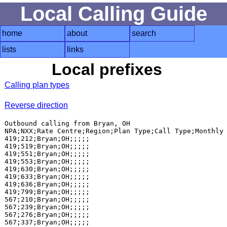
Local Calling Guide
home
about
search
lists
links
Local prefixes
Calling plan types
Reverse direction
Outbound calling from Bryan, OH

NPA;NXX;Rate Centre;Region;Plan Type;Call Type;Monthly 
419;212;Bryan;OH;;;;;

419;519;Bryan;OH;;;;;

419;551;Bryan;OH;;;;;

419;553;Bryan;OH;;;;;

419;630;Bryan;OH;;;;;

419;633;Bryan;OH;;;;;

419;636;Bryan;OH;;;;;

419;799;Bryan;OH;;;;;

567;210;Bryan;OH;;;;;

567;239;Bryan;OH;;;;;

567;276;Bryan;OH;;;;;

567;337;Bryan;OH;;;;;
