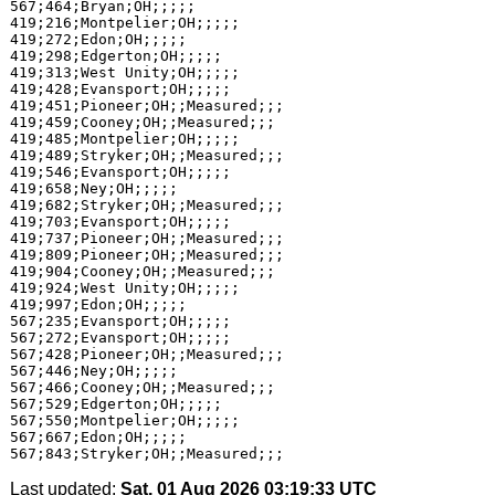
567;464;Bryan;OH;;;;;

419;216;Montpelier;OH;;;;;

419;272;Edon;OH;;;;;

419;298;Edgerton;OH;;;;;

419;313;West Unity;OH;;;;;

419;428;Evansport;OH;;;;;

419;451;Pioneer;OH;;Measured;;;

419;459;Cooney;OH;;Measured;;;

419;485;Montpelier;OH;;;;;

419;489;Stryker;OH;;Measured;;;

419;546;Evansport;OH;;;;;

419;658;Ney;OH;;;;;

419;682;Stryker;OH;;Measured;;;

419;703;Evansport;OH;;;;;

419;737;Pioneer;OH;;Measured;;;

419;809;Pioneer;OH;;Measured;;;

419;904;Cooney;OH;;Measured;;;

419;924;West Unity;OH;;;;;

419;997;Edon;OH;;;;;

567;235;Evansport;OH;;;;;

567;272;Evansport;OH;;;;;

567;428;Pioneer;OH;;Measured;;;

567;446;Ney;OH;;;;;

567;466;Cooney;OH;;Measured;;;

567;529;Edgerton;OH;;;;;

567;550;Montpelier;OH;;;;;

567;667;Edon;OH;;;;;

Last updated:
Sat, 01 Aug 2026 03:19:33 UTC