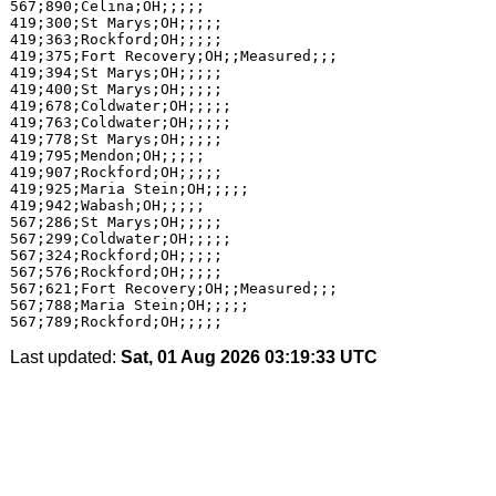
567;890;Celina;OH;;;;;

419;300;St Marys;OH;;;;;

419;363;Rockford;OH;;;;;

419;375;Fort Recovery;OH;;Measured;;;

419;394;St Marys;OH;;;;;

419;400;St Marys;OH;;;;;

419;678;Coldwater;OH;;;;;

419;763;Coldwater;OH;;;;;

419;778;St Marys;OH;;;;;

419;795;Mendon;OH;;;;;

419;907;Rockford;OH;;;;;

419;925;Maria Stein;OH;;;;;

419;942;Wabash;OH;;;;;

567;286;St Marys;OH;;;;;

567;299;Coldwater;OH;;;;;

567;324;Rockford;OH;;;;;

567;576;Rockford;OH;;;;;

567;621;Fort Recovery;OH;;Measured;;;

567;788;Maria Stein;OH;;;;;

Last updated:
Sat, 01 Aug 2026 03:19:33 UTC