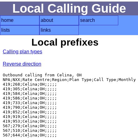
Local Calling Guide
home
about
search
lists
links
Local prefixes
Calling plan types
Reverse direction
Outbound calling from Celina, OH

NPA;NXX;Rate Centre;Region;Plan Type;Call Type;Monthly 
419;268;Celina;OH;;;;;

419;305;Celina;OH;;;;;

419;584;Celina;OH;;;;;

419;586;Celina;OH;;;;;

419;733;Celina;OH;;;;;

419;790;Celina;OH;;;;;

419;852;Celina;OH;;;;;

419;919;Celina;OH;;;;;

419;953;Celina;OH;;;;;

567;279;Celina;OH;;;;;

567;510;Celina;OH;;;;;

567;644;Celina;OH;;;;;
