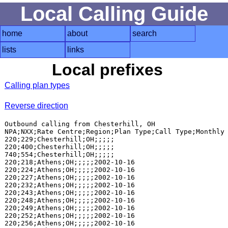
Local Calling Guide
home
about
search
lists
links
Local prefixes
Calling plan types
Reverse direction
Outbound calling from Chesterhill, OH

NPA;NXX;Rate Centre;Region;Plan Type;Call Type;Monthly 
220;229;Chesterhill;OH;;;;;

220;400;Chesterhill;OH;;;;;

740;554;Chesterhill;OH;;;;;

220;218;Athens;OH;;;;;2002-10-16

220;224;Athens;OH;;;;;2002-10-16

220;227;Athens;OH;;;;;2002-10-16

220;232;Athens;OH;;;;;2002-10-16

220;243;Athens;OH;;;;;2002-10-16

220;248;Athens;OH;;;;;2002-10-16

220;249;Athens;OH;;;;;2002-10-16

220;252;Athens;OH;;;;;2002-10-16

220;256;Athens;OH;;;;;2002-10-16
