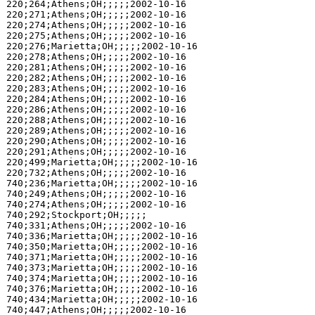
220;264;Athens;OH;;;;;2002-10-16

220;271;Athens;OH;;;;;2002-10-16

220;274;Athens;OH;;;;;2002-10-16

220;275;Athens;OH;;;;;2002-10-16

220;276;Marietta;OH;;;;;2002-10-16

220;278;Athens;OH;;;;;2002-10-16

220;281;Athens;OH;;;;;2002-10-16

220;282;Athens;OH;;;;;2002-10-16

220;283;Athens;OH;;;;;2002-10-16

220;284;Athens;OH;;;;;2002-10-16

220;286;Athens;OH;;;;;2002-10-16

220;288;Athens;OH;;;;;2002-10-16

220;289;Athens;OH;;;;;2002-10-16

220;290;Athens;OH;;;;;2002-10-16

220;291;Athens;OH;;;;;2002-10-16

220;499;Marietta;OH;;;;;2002-10-16

220;732;Athens;OH;;;;;2002-10-16

740;236;Marietta;OH;;;;;2002-10-16

740;249;Athens;OH;;;;;2002-10-16

740;274;Athens;OH;;;;;2002-10-16

740;292;Stockport;OH;;;;;

740;331;Athens;OH;;;;;2002-10-16

740;336;Marietta;OH;;;;;2002-10-16

740;350;Marietta;OH;;;;;2002-10-16

740;371;Marietta;OH;;;;;2002-10-16

740;373;Marietta;OH;;;;;2002-10-16

740;374;Marietta;OH;;;;;2002-10-16

740;376;Marietta;OH;;;;;2002-10-16

740;434;Marietta;OH;;;;;2002-10-16

740;447;Athens;OH;;;;;2002-10-16
