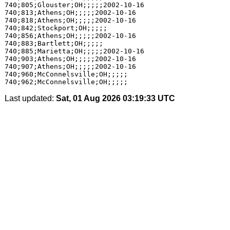
740;805;Glouster;OH;;;;;2002-10-16

740;813;Athens;OH;;;;;2002-10-16

740;818;Athens;OH;;;;;2002-10-16

740;842;Stockport;OH;;;;;

740;856;Athens;OH;;;;;2002-10-16

740;883;Bartlett;OH;;;;;

740;885;Marietta;OH;;;;;2002-10-16

740;903;Athens;OH;;;;;2002-10-16

740;907;Athens;OH;;;;;2002-10-16

740;960;McConnelsville;OH;;;;;

Last updated:
Sat, 01 Aug 2026 03:19:33 UTC