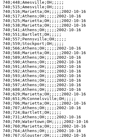
740;448;Amesville;OH;;;;;

740;515;Amesville;OH;;;;;

740;516;Marietta;OH;;;;;2002-10-16

740;517;Athens;OH;;;;;2002-10-16

740;525;Marietta;OH;;;;;2002-10-16

740;538;Marietta;OH;;;;;2002-10-16

740;541;Athens;OH;;;;;2002-10-16

740;551;Bartlett;OH;;;;;

740;557;Pennsville;OH;;;;;

740;559;Stockport;OH;;;;;

740;566;Athens;OH;;;;;2002-10-16

740;568;Marietta;OH;;;;;2002-10-16

740;589;Athens;OH;;;;;2002-10-16

740;590;Athens;OH;;;;;2002-10-16

740;591;Athens;OH;;;;;2002-10-16

740;592;Athens;OH;;;;;2002-10-16

740;593;Athens;OH;;;;;2002-10-16

740;594;Athens;OH;;;;;2002-10-16

740;597;Athens;OH;;;;;2002-10-16

740;608;Athens;OH;;;;;2002-10-16

740;629;Marietta;OH;;;;;2002-10-16

740;651;McConnelsville;OH;;;;;

740;706;Marietta;OH;;;;;2002-10-16

740;707;Athens;OH;;;;;2002-10-16

740;724;Bartlett;OH;;;;;

740;731;Athens;OH;;;;;2002-10-16

740;749;Watertown;OH;;;;;2002-10-16

740;760;Marietta;OH;;;;;2002-10-16

740;764;Athens;OH;;;;;2002-10-16

740;767;Glouster;OH;;;;;2002-10-16
