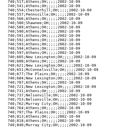
740;517;Athens;OH;;;;;2002-10-09

740;541;Athens;OH;;;;;2002-10-09

740;554;Chesterhill;OH;;;;;2002-10-09

740;557;Pennsville;OH;;;;;2002-10-09

740;566;Athens;OH;;;;;2002-10-09

740;580;Shawnee;OH;;;;;2002-10-09

740;589;Athens;OH;;;;;2002-10-09

740;590;Athens;OH;;;;;2002-10-09

740;591;Athens;OH;;;;;2002-10-09

740;592;Athens;OH;;;;;2002-10-09

740;593;Athens;OH;;;;;2002-10-09

740;594;Athens;OH;;;;;2002-10-09

740;597;Athens;OH;;;;;2002-10-09

740;605;New Lexington;OH;;;;;2002-10-09

740;608;Athens;OH;;;;;2002-10-09

740;621;New Lexington;OH;;;;;2002-10-09

740;651;McConnelsville;OH;;;;;2002-10-09

740;677;The Plains;OH;;;;;2002-10-09

740;684;New Lexington;OH;;;;;2002-10-09

740;707;Athens;OH;;;;;2002-10-09

740;721;New Lexington;OH;;;;;2002-10-09

740;731;Athens;OH;;;;;2002-10-09

740;737;Nelsonville;OH;;;;;2002-10-09

740;753;Nelsonville;OH;;;;;2002-10-09

740;762;Murray City;OH;;;;;2002-10-09

740;764;Athens;OH;;;;;2002-10-09

740;797;The Plains;OH;;;;;2002-10-09

740;813;Athens;OH;;;;;2002-10-09

740;818;Athens;OH;;;;;2002-10-09

740;840;Murray City;OH;;;;;2002-10-09
