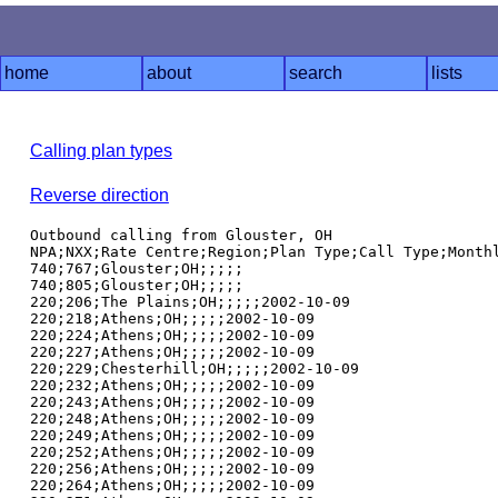
home
about
search
lists
Calling plan types
Reverse direction
Outbound calling from Glouster, OH

NPA;NXX;Rate Centre;Region;Plan Type;Call Type;Monthl
740;767;Glouster;OH;;;;;

740;805;Glouster;OH;;;;;

220;206;The Plains;OH;;;;;2002-10-09

220;218;Athens;OH;;;;;2002-10-09

220;224;Athens;OH;;;;;2002-10-09

220;227;Athens;OH;;;;;2002-10-09

220;229;Chesterhill;OH;;;;;2002-10-09

220;232;Athens;OH;;;;;2002-10-09

220;243;Athens;OH;;;;;2002-10-09

220;248;Athens;OH;;;;;2002-10-09

220;249;Athens;OH;;;;;2002-10-09

220;252;Athens;OH;;;;;2002-10-09

220;256;Athens;OH;;;;;2002-10-09

220;264;Athens;OH;;;;;2002-10-09
