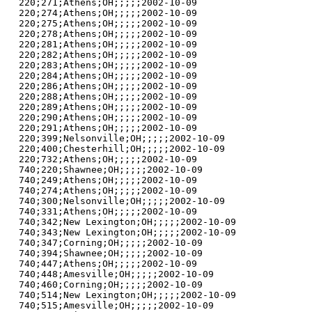
220;271;Athens;OH;;;;;2002-10-09

220;274;Athens;OH;;;;;2002-10-09

220;275;Athens;OH;;;;;2002-10-09

220;278;Athens;OH;;;;;2002-10-09

220;281;Athens;OH;;;;;2002-10-09

220;282;Athens;OH;;;;;2002-10-09

220;283;Athens;OH;;;;;2002-10-09

220;284;Athens;OH;;;;;2002-10-09

220;286;Athens;OH;;;;;2002-10-09

220;288;Athens;OH;;;;;2002-10-09

220;289;Athens;OH;;;;;2002-10-09

220;290;Athens;OH;;;;;2002-10-09

220;291;Athens;OH;;;;;2002-10-09

220;399;Nelsonville;OH;;;;;2002-10-09

220;400;Chesterhill;OH;;;;;2002-10-09

220;732;Athens;OH;;;;;2002-10-09

740;220;Shawnee;OH;;;;;2002-10-09

740;249;Athens;OH;;;;;2002-10-09

740;274;Athens;OH;;;;;2002-10-09

740;300;Nelsonville;OH;;;;;2002-10-09

740;331;Athens;OH;;;;;2002-10-09

740;342;New Lexington;OH;;;;;2002-10-09

740;343;New Lexington;OH;;;;;2002-10-09

740;347;Corning;OH;;;;;2002-10-09

740;394;Shawnee;OH;;;;;2002-10-09

740;447;Athens;OH;;;;;2002-10-09

740;448;Amesville;OH;;;;;2002-10-09

740;460;Corning;OH;;;;;2002-10-09

740;514;New Lexington;OH;;;;;2002-10-09

740;515;Amesville;OH;;;;;2002-10-09
