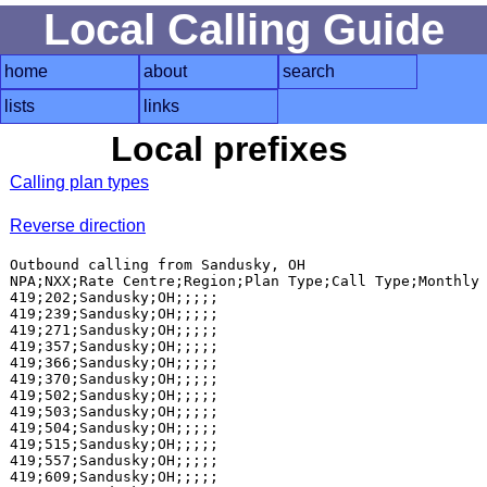
Local Calling Guide
home
about
search
lists
links
Local prefixes
Calling plan types
Reverse direction
Outbound calling from Sandusky, OH

NPA;NXX;Rate Centre;Region;Plan Type;Call Type;Monthly 
419;202;Sandusky;OH;;;;;

419;239;Sandusky;OH;;;;;

419;271;Sandusky;OH;;;;;

419;357;Sandusky;OH;;;;;

419;366;Sandusky;OH;;;;;

419;370;Sandusky;OH;;;;;

419;502;Sandusky;OH;;;;;

419;503;Sandusky;OH;;;;;

419;504;Sandusky;OH;;;;;

419;515;Sandusky;OH;;;;;

419;557;Sandusky;OH;;;;;

419;609;Sandusky;OH;;;;;
