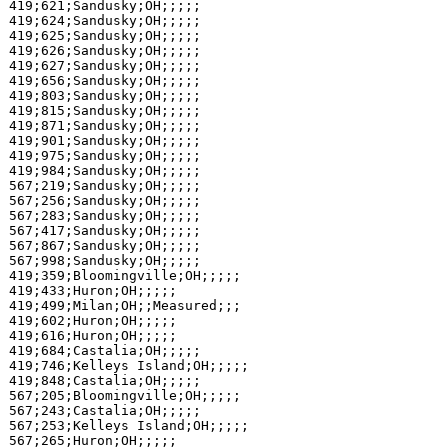
419;621;Sandusky;OH;;;;;

419;624;Sandusky;OH;;;;;

419;625;Sandusky;OH;;;;;

419;626;Sandusky;OH;;;;;

419;627;Sandusky;OH;;;;;

419;656;Sandusky;OH;;;;;

419;803;Sandusky;OH;;;;;

419;815;Sandusky;OH;;;;;

419;871;Sandusky;OH;;;;;

419;901;Sandusky;OH;;;;;

419;975;Sandusky;OH;;;;;

419;984;Sandusky;OH;;;;;

567;219;Sandusky;OH;;;;;

567;256;Sandusky;OH;;;;;

567;283;Sandusky;OH;;;;;

567;417;Sandusky;OH;;;;;

567;867;Sandusky;OH;;;;;

567;998;Sandusky;OH;;;;;

419;359;Bloomingville;OH;;;;;

419;433;Huron;OH;;;;;

419;499;Milan;OH;;Measured;;;

419;602;Huron;OH;;;;;

419;616;Huron;OH;;;;;

419;684;Castalia;OH;;;;;

419;746;Kelleys Island;OH;;;;;

419;848;Castalia;OH;;;;;

567;205;Bloomingville;OH;;;;;

567;243;Castalia;OH;;;;;

567;253;Kelleys Island;OH;;;;;

567;265;Huron;OH;;;;;
