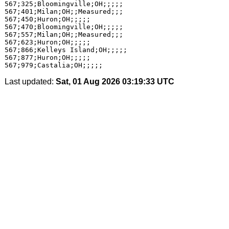
567;325;Bloomingville;OH;;;;;

567;401;Milan;OH;;Measured;;;

567;450;Huron;OH;;;;;

567;470;Bloomingville;OH;;;;;

567;557;Milan;OH;;Measured;;;

567;623;Huron;OH;;;;;

567;866;Kelleys Island;OH;;;;;

567;877;Huron;OH;;;;;

Last updated:
Sat, 01 Aug 2026 03:19:33 UTC