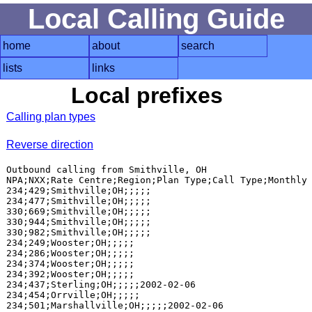
Local Calling Guide
home
about
search
lists
links
Local prefixes
Calling plan types
Reverse direction
Outbound calling from Smithville, OH

NPA;NXX;Rate Centre;Region;Plan Type;Call Type;Monthly 
234;429;Smithville;OH;;;;;

234;477;Smithville;OH;;;;;

330;669;Smithville;OH;;;;;

330;944;Smithville;OH;;;;;

330;982;Smithville;OH;;;;;

234;249;Wooster;OH;;;;;

234;286;Wooster;OH;;;;;

234;374;Wooster;OH;;;;;

234;392;Wooster;OH;;;;;

234;437;Sterling;OH;;;;;2002-02-06

234;454;Orrville;OH;;;;;

234;501;Marshallville;OH;;;;;2002-02-06
