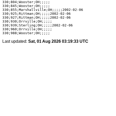
330;804;Wooster;OH;;;;;

330;845;Wooster;OH;;;;;

330;855;Marshallville;OH;;;;;2002-02-06

330;925;Rittman;OH;;;;;2002-02-06

330;927;Rittman;OH;;;;;2002-02-06

330;930;Orrville;OH;;;;;

330;939;Sterling;OH;;;;;2002-02-06

330;960;Orrville;OH;;;;;

Last updated:
Sat, 01 Aug 2026 03:19:33 UTC