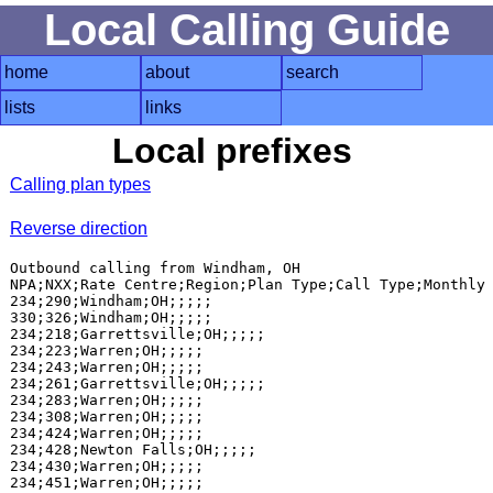
Local Calling Guide
home
about
search
lists
links
Local prefixes
Calling plan types
Reverse direction
Outbound calling from Windham, OH

NPA;NXX;Rate Centre;Region;Plan Type;Call Type;Monthly 
234;290;Windham;OH;;;;;

330;326;Windham;OH;;;;;

234;218;Garrettsville;OH;;;;;

234;223;Warren;OH;;;;;

234;243;Warren;OH;;;;;

234;261;Garrettsville;OH;;;;;

234;283;Warren;OH;;;;;

234;308;Warren;OH;;;;;

234;424;Warren;OH;;;;;

234;428;Newton Falls;OH;;;;;

234;430;Warren;OH;;;;;

234;451;Warren;OH;;;;;
