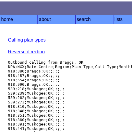
home
about
search
lists
Calling plan types
Reverse direction
Outbound calling from Braggs, OK

NPA;NXX;Rate Centre;Region;Plan Type;Call Type;Monthl
918;380;Braggs;OK;;;;;

918;487;Braggs;OK;;;;;

918;554;Braggs;OK;;;;;

918;990;Braggs;OK;;;;;

539;218;Muskogee;OK;;;;;

539;239;Muskogee;OK;;;;;

539;262;Muskogee;OK;;;;;

539;273;Muskogee;OK;;;;;

918;310;Muskogee;OK;;;;;

918;348;Muskogee;OK;;;;;

918;351;Muskogee;OK;;;;;

918;360;Muskogee;OK;;;;;

918;391;Muskogee;OK;;;;;

918;441;Muskogee;OK;;;;;
