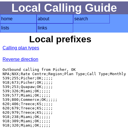
Local Calling Guide
home
about
search
lists
links
Local prefixes
Calling plan types
Reverse direction
Outbound calling from Picher, OK

NPA;NXX;Rate Centre;Region;Plan Type;Call Type;Monthly 
539;255;Picher;OK;;;;;

918;673;Picher;OK;;;;;

539;253;Quapaw;OK;;;;;

539;326;Miami;OK;;;;;

539;577;Miami;OK;;;;;

539;800;Commerce;OK;;;;;

620;406;Treece;KS;;;;;

620;679;Treece;KS;;;;;

620;979;Treece;KS;;;;;

918;238;Miami;OK;;;;;

918;309;Miami;OK;;;;;

918;320;Miami;OK;;;;;
