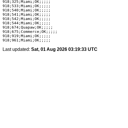
918;325;Miami;OK;;;;;

918;533;Miami;OK;;;;;

918;540;Miami;OK;;;;;

918;541;Miami;OK;;;;;

918;542;Miami;OK;;;;;

918;544;Miami;OK;;;;;

918;674;Quapaw;OK;;;;;

918;675;Commerce;OK;;;;;

918;919;Miami;OK;;;;;

Last updated:
Sat, 01 Aug 2026 03:19:33 UTC