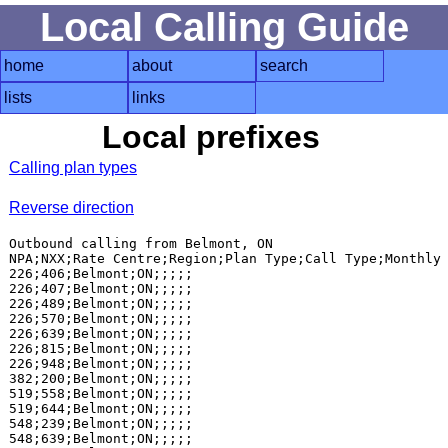
Local Calling Guide
home
about
search
lists
links
Local prefixes
Calling plan types
Reverse direction
Outbound calling from Belmont, ON

NPA;NXX;Rate Centre;Region;Plan Type;Call Type;Monthly 
226;406;Belmont;ON;;;;;

226;407;Belmont;ON;;;;;

226;489;Belmont;ON;;;;;

226;570;Belmont;ON;;;;;

226;639;Belmont;ON;;;;;

226;815;Belmont;ON;;;;;

226;948;Belmont;ON;;;;;

382;200;Belmont;ON;;;;;

519;558;Belmont;ON;;;;;

519;644;Belmont;ON;;;;;

548;239;Belmont;ON;;;;;

548;639;Belmont;ON;;;;;
