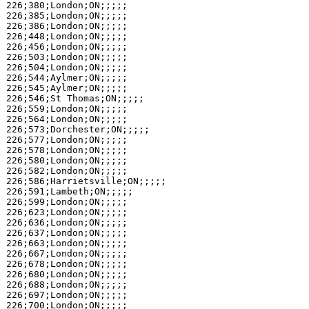
226;380;London;ON;;;;;

226;385;London;ON;;;;;

226;386;London;ON;;;;;

226;448;London;ON;;;;;

226;456;London;ON;;;;;

226;503;London;ON;;;;;

226;504;London;ON;;;;;

226;544;Aylmer;ON;;;;;

226;545;Aylmer;ON;;;;;

226;546;St Thomas;ON;;;;;

226;559;London;ON;;;;;

226;564;London;ON;;;;;

226;573;Dorchester;ON;;;;;

226;577;London;ON;;;;;

226;578;London;ON;;;;;

226;580;London;ON;;;;;

226;582;London;ON;;;;;

226;586;Harrietsville;ON;;;;;

226;591;Lambeth;ON;;;;;

226;599;London;ON;;;;;

226;623;London;ON;;;;;

226;636;London;ON;;;;;

226;637;London;ON;;;;;

226;663;London;ON;;;;;

226;667;London;ON;;;;;

226;678;London;ON;;;;;

226;680;London;ON;;;;;

226;688;London;ON;;;;;

226;697;London;ON;;;;;

226;700;London;ON;;;;;
