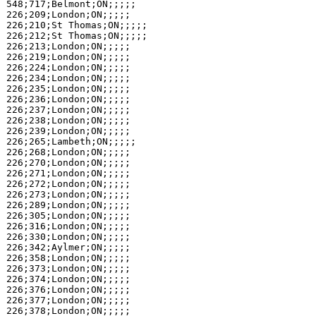
548;717;Belmont;ON;;;;;

226;209;London;ON;;;;;

226;210;St Thomas;ON;;;;;

226;212;St Thomas;ON;;;;;

226;213;London;ON;;;;;

226;219;London;ON;;;;;

226;224;London;ON;;;;;

226;234;London;ON;;;;;

226;235;London;ON;;;;;

226;236;London;ON;;;;;

226;237;London;ON;;;;;

226;238;London;ON;;;;;

226;239;London;ON;;;;;

226;265;Lambeth;ON;;;;;

226;268;London;ON;;;;;

226;270;London;ON;;;;;

226;271;London;ON;;;;;

226;272;London;ON;;;;;

226;273;London;ON;;;;;

226;289;London;ON;;;;;

226;305;London;ON;;;;;

226;316;London;ON;;;;;

226;330;London;ON;;;;;

226;342;Aylmer;ON;;;;;

226;358;London;ON;;;;;

226;373;London;ON;;;;;

226;374;London;ON;;;;;

226;376;London;ON;;;;;

226;377;London;ON;;;;;

226;378;London;ON;;;;;
