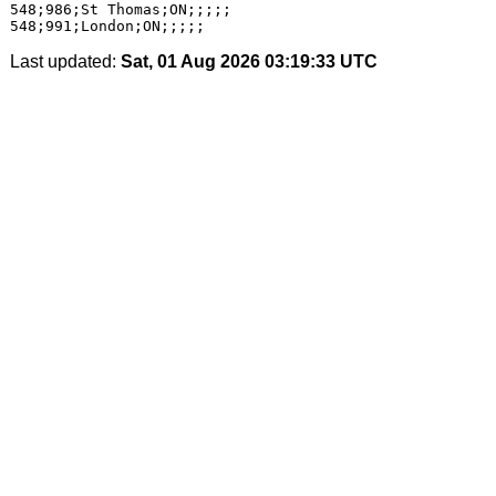
548;986;St Thomas;ON;;;;;

Last updated:
Sat, 01 Aug 2026 03:19:33 UTC