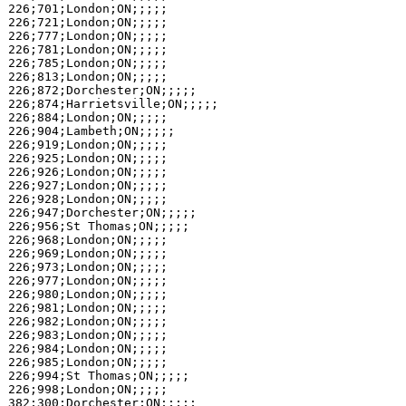
226;701;London;ON;;;;;

226;721;London;ON;;;;;

226;777;London;ON;;;;;

226;781;London;ON;;;;;

226;785;London;ON;;;;;

226;813;London;ON;;;;;

226;872;Dorchester;ON;;;;;

226;874;Harrietsville;ON;;;;;

226;884;London;ON;;;;;

226;904;Lambeth;ON;;;;;

226;919;London;ON;;;;;

226;925;London;ON;;;;;

226;926;London;ON;;;;;

226;927;London;ON;;;;;

226;928;London;ON;;;;;

226;947;Dorchester;ON;;;;;

226;956;St Thomas;ON;;;;;

226;968;London;ON;;;;;

226;969;London;ON;;;;;

226;973;London;ON;;;;;

226;977;London;ON;;;;;

226;980;London;ON;;;;;

226;981;London;ON;;;;;

226;982;London;ON;;;;;

226;983;London;ON;;;;;

226;984;London;ON;;;;;

226;985;London;ON;;;;;

226;994;St Thomas;ON;;;;;

226;998;London;ON;;;;;

382;300;Dorchester;ON;;;;;
