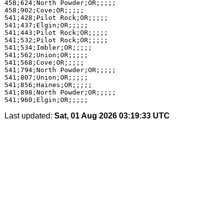
458;624;North Powder;OR;;;;;

458;902;Cove;OR;;;;;

541;428;Pilot Rock;OR;;;;;

541;437;Elgin;OR;;;;;

541;443;Pilot Rock;OR;;;;;

541;532;Pilot Rock;OR;;;;;

541;534;Imbler;OR;;;;;

541;562;Union;OR;;;;;

541;568;Cove;OR;;;;;

541;794;North Powder;OR;;;;;

541;807;Union;OR;;;;;

541;856;Haines;OR;;;;;

541;898;North Powder;OR;;;;;

Last updated:
Sat, 01 Aug 2026 03:19:33 UTC