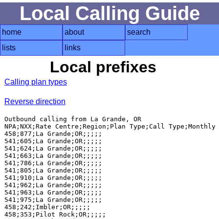
Local Calling Guide
home
about
search
lists
links
Local prefixes
Calling plan types
Reverse direction
Outbound calling from La Grande, OR

NPA;NXX;Rate Centre;Region;Plan Type;Call Type;Monthly 
458;877;La Grande;OR;;;;;

541;605;La Grande;OR;;;;;

541;624;La Grande;OR;;;;;

541;663;La Grande;OR;;;;;

541;786;La Grande;OR;;;;;

541;805;La Grande;OR;;;;;

541;910;La Grande;OR;;;;;

541;962;La Grande;OR;;;;;

541;963;La Grande;OR;;;;;

541;975;La Grande;OR;;;;;

458;242;Imbler;OR;;;;;

458;353;Pilot Rock;OR;;;;;
