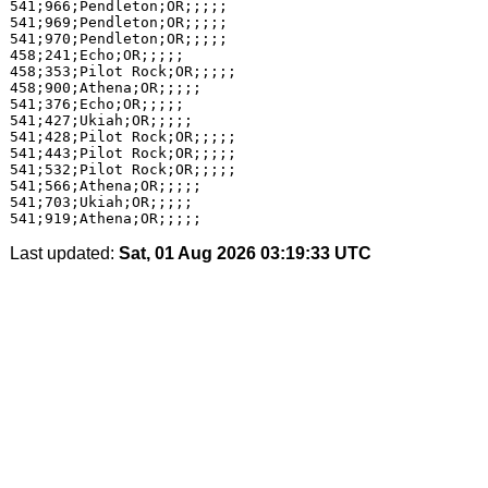
541;966;Pendleton;OR;;;;;

541;969;Pendleton;OR;;;;;

541;970;Pendleton;OR;;;;;

458;241;Echo;OR;;;;;

458;353;Pilot Rock;OR;;;;;

458;900;Athena;OR;;;;;

541;376;Echo;OR;;;;;

541;427;Ukiah;OR;;;;;

541;428;Pilot Rock;OR;;;;;

541;443;Pilot Rock;OR;;;;;

541;532;Pilot Rock;OR;;;;;

541;566;Athena;OR;;;;;

541;703;Ukiah;OR;;;;;

Last updated:
Sat, 01 Aug 2026 03:19:33 UTC