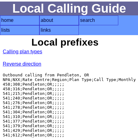
Local Calling Guide
home
about
search
lists
links
Local prefixes
Calling plan types
Reverse direction
Outbound calling from Pendleton, OR

NPA;NXX;Rate Centre;Region;Plan Type;Call Type;Monthly 
458;308;Pendleton;OR;;;;;

458;316;Pendleton;OR;;;;;

541;215;Pendleton;OR;;;;;

541;240;Pendleton;OR;;;;;

541;276;Pendleton;OR;;;;;

541;278;Pendleton;OR;;;;;

541;304;Pendleton;OR;;;;;

541;310;Pendleton;OR;;;;;

541;377;Pendleton;OR;;;;;

541;379;Pendleton;OR;;;;;

541;429;Pendleton;OR;;;;;

541;612;Pendleton;OR;;;;;
