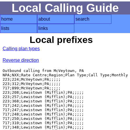
Local Calling Guide
home
about
search
lists
links
Local prefixes
Calling plan types
Reverse direction
Outbound calling from McVeytown, PA

NPA;NXX;Rate Centre;Region;Plan Type;Call Type;Monthly 
223;224;McVeytown;PA;;;;;

223;312;McVeytown;PA;;;;;

717;899;McVeytown;PA;;;;;

223;208;Lewistown (Mifflin);PA;;;;;

223;257;Lewistown (Mifflin);PA;;;;;

223;368;Lewistown (Mifflin);PA;;;;;

717;242;Lewistown (Mifflin);PA;;;;;

717;247;Lewistown (Mifflin);PA;;;;;

717;248;Lewistown (Mifflin);PA;;;;;

717;250;Lewistown (Mifflin);PA;;;;;

717;310;Lewistown (Mifflin);PA;;;;;

717;348;Lewistown (Mifflin);PA;;;;;
