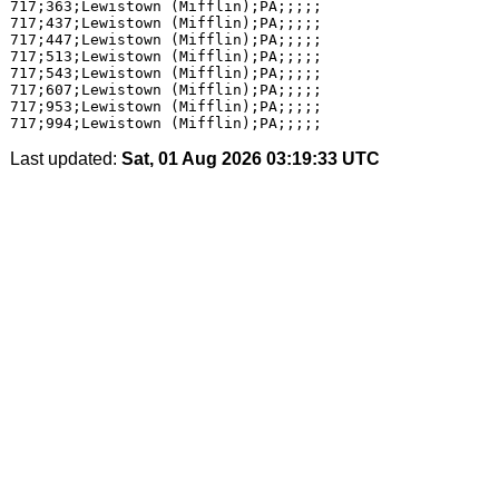
717;363;Lewistown (Mifflin);PA;;;;;

717;437;Lewistown (Mifflin);PA;;;;;

717;447;Lewistown (Mifflin);PA;;;;;

717;513;Lewistown (Mifflin);PA;;;;;

717;543;Lewistown (Mifflin);PA;;;;;

717;607;Lewistown (Mifflin);PA;;;;;

717;953;Lewistown (Mifflin);PA;;;;;

Last updated:
Sat, 01 Aug 2026 03:19:33 UTC