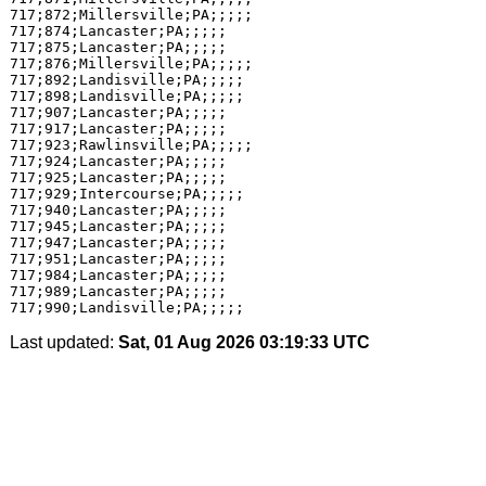
717;872;Millersville;PA;;;;;

717;874;Lancaster;PA;;;;;

717;875;Lancaster;PA;;;;;

717;876;Millersville;PA;;;;;

717;892;Landisville;PA;;;;;

717;898;Landisville;PA;;;;;

717;907;Lancaster;PA;;;;;

717;917;Lancaster;PA;;;;;

717;923;Rawlinsville;PA;;;;;

717;924;Lancaster;PA;;;;;

717;925;Lancaster;PA;;;;;

717;929;Intercourse;PA;;;;;

717;940;Lancaster;PA;;;;;

717;945;Lancaster;PA;;;;;

717;947;Lancaster;PA;;;;;

717;951;Lancaster;PA;;;;;

717;984;Lancaster;PA;;;;;

717;989;Lancaster;PA;;;;;

Last updated:
Sat, 01 Aug 2026 03:19:33 UTC