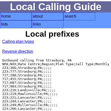
Local Calling Guide
home
about
search
lists
links
Local prefixes
Calling plan types
Reverse direction
Outbound calling from Strasburg, PA

NPA;NXX;Rate Centre;Region;Plan Type;Call Type;Monthly 
223;366;Strasburg;PA;;;;;

223;777;Strasburg;PA;;;;;

717;288;Strasburg;PA;;;;;

717;455;Strasburg;PA;;;;;

717;687;Strasburg;PA;;;;;

717;983;Strasburg;PA;;;;;

223;216;Landisville;PA;;;;;

223;219;Rawlinsville;PA;;;;;

223;221;Lancaster;PA;;;;;

223;244;Lancaster;PA;;;;;

223;249;Millersville;PA;;;;;

223;266;Lancaster;PA;;;;;
