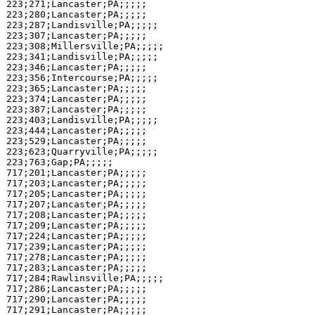
223;271;Lancaster;PA;;;;;

223;280;Lancaster;PA;;;;;

223;287;Landisville;PA;;;;;

223;307;Lancaster;PA;;;;;

223;308;Millersville;PA;;;;;

223;341;Landisville;PA;;;;;

223;346;Lancaster;PA;;;;;

223;356;Intercourse;PA;;;;;

223;365;Lancaster;PA;;;;;

223;374;Lancaster;PA;;;;;

223;387;Lancaster;PA;;;;;

223;403;Landisville;PA;;;;;

223;444;Lancaster;PA;;;;;

223;529;Lancaster;PA;;;;;

223;623;Quarryville;PA;;;;;

223;763;Gap;PA;;;;;

717;201;Lancaster;PA;;;;;

717;203;Lancaster;PA;;;;;

717;205;Lancaster;PA;;;;;

717;207;Lancaster;PA;;;;;

717;208;Lancaster;PA;;;;;

717;209;Lancaster;PA;;;;;

717;224;Lancaster;PA;;;;;

717;239;Lancaster;PA;;;;;

717;278;Lancaster;PA;;;;;

717;283;Lancaster;PA;;;;;

717;284;Rawlinsville;PA;;;;;

717;286;Lancaster;PA;;;;;

717;290;Lancaster;PA;;;;;

717;291;Lancaster;PA;;;;;
