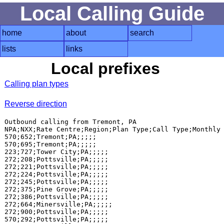
Local Calling Guide
home
about
search
lists
links
Local prefixes
Calling plan types
Reverse direction
Outbound calling from Tremont, PA

NPA;NXX;Rate Centre;Region;Plan Type;Call Type;Monthly 
570;652;Tremont;PA;;;;;

570;695;Tremont;PA;;;;;

223;727;Tower City;PA;;;;;

272;208;Pottsville;PA;;;;;

272;221;Pottsville;PA;;;;;

272;224;Pottsville;PA;;;;;

272;245;Pottsville;PA;;;;;

272;375;Pine Grove;PA;;;;;

272;386;Pottsville;PA;;;;;

272;664;Minersville;PA;;;;;

272;900;Pottsville;PA;;;;;

570;292;Pottsville;PA;;;;;
