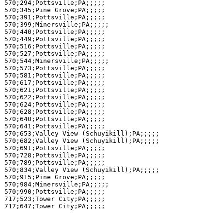
570;294;Pottsville;PA;;;;;

570;345;Pine Grove;PA;;;;;

570;391;Pottsville;PA;;;;;

570;399;Minersville;PA;;;;;

570;440;Pottsville;PA;;;;;

570;449;Pottsville;PA;;;;;

570;516;Pottsville;PA;;;;;

570;527;Pottsville;PA;;;;;

570;544;Minersville;PA;;;;;

570;573;Pottsville;PA;;;;;

570;581;Pottsville;PA;;;;;

570;617;Pottsville;PA;;;;;

570;621;Pottsville;PA;;;;;

570;622;Pottsville;PA;;;;;

570;624;Pottsville;PA;;;;;

570;628;Pottsville;PA;;;;;

570;640;Pottsville;PA;;;;;

570;641;Pottsville;PA;;;;;

570;653;Valley View (Schuyikill);PA;;;;;

570;682;Valley View (Schuyikill);PA;;;;;

570;691;Pottsville;PA;;;;;

570;728;Pottsville;PA;;;;;

570;789;Pottsville;PA;;;;;

570;834;Valley View (Schuyikill);PA;;;;;

570;915;Pine Grove;PA;;;;;

570;984;Minersville;PA;;;;;

570;990;Pottsville;PA;;;;;

717;523;Tower City;PA;;;;;
