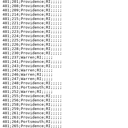
401;201;Providence;RI;;;;;

401;208;Providence;RI;;;;;

401;209;Providence;RI;;;;;

401;214;Providence;RI;;;;;

401;215;Providence;RI;;;;;

401;221;Providence;RI;;;;;

401;222;Providence;RI;;;;;

401;223;Providence;RI;;;;;

401;224;Providence;RI;;;;;

401;225;Providence;RI;;;;;

401;226;Providence;RI;;;;;

401;228;Providence;RI;;;;;

401;230;Providence;RI;;;;;

401;237;Warren;RI;;;;;

401;241;Providence;RI;;;;;

401;243;Providence;RI;;;;;

401;245;Warren;RI;;;;;

401;246;Warren;RI;;;;;

401;247;Warren;RI;;;;;

401;248;Providence;RI;;;;;

401;251;Portsmouth;RI;;;;;

401;252;Warren;RI;;;;;

401;255;Providence;RI;;;;;

401;256;Providence;RI;;;;;

401;258;Providence;RI;;;;;

401;259;Providence;RI;;;;;

401;261;Providence;RI;;;;;

401;263;Providence;RI;;;;;

401;264;Portsmouth;RI;;;;;

401;265;Providence;RI;;;;;
