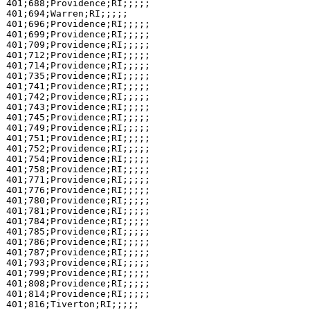
401;688;Providence;RI;;;;;

401;694;Warren;RI;;;;;

401;696;Providence;RI;;;;;

401;699;Providence;RI;;;;;

401;709;Providence;RI;;;;;

401;712;Providence;RI;;;;;

401;714;Providence;RI;;;;;

401;735;Providence;RI;;;;;

401;741;Providence;RI;;;;;

401;742;Providence;RI;;;;;

401;743;Providence;RI;;;;;

401;745;Providence;RI;;;;;

401;749;Providence;RI;;;;;

401;751;Providence;RI;;;;;

401;752;Providence;RI;;;;;

401;754;Providence;RI;;;;;

401;758;Providence;RI;;;;;

401;771;Providence;RI;;;;;

401;776;Providence;RI;;;;;

401;780;Providence;RI;;;;;

401;781;Providence;RI;;;;;

401;784;Providence;RI;;;;;

401;785;Providence;RI;;;;;

401;786;Providence;RI;;;;;

401;787;Providence;RI;;;;;

401;793;Providence;RI;;;;;

401;799;Providence;RI;;;;;

401;808;Providence;RI;;;;;

401;814;Providence;RI;;;;;

401;816;Tiverton;RI;;;;;
