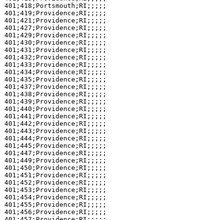
401;418;Portsmouth;RI;;;;;

401;419;Providence;RI;;;;;

401;421;Providence;RI;;;;;

401;427;Providence;RI;;;;;

401;429;Providence;RI;;;;;

401;430;Providence;RI;;;;;

401;431;Providence;RI;;;;;

401;432;Providence;RI;;;;;

401;433;Providence;RI;;;;;

401;434;Providence;RI;;;;;

401;435;Providence;RI;;;;;

401;437;Providence;RI;;;;;

401;438;Providence;RI;;;;;

401;439;Providence;RI;;;;;

401;440;Providence;RI;;;;;

401;441;Providence;RI;;;;;

401;442;Providence;RI;;;;;

401;443;Providence;RI;;;;;

401;444;Providence;RI;;;;;

401;445;Providence;RI;;;;;

401;447;Providence;RI;;;;;

401;449;Providence;RI;;;;;

401;450;Providence;RI;;;;;

401;451;Providence;RI;;;;;

401;452;Providence;RI;;;;;

401;453;Providence;RI;;;;;

401;454;Providence;RI;;;;;

401;455;Providence;RI;;;;;

401;456;Providence;RI;;;;;

401;457;Providence;RI;;;;;
