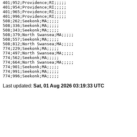
401;952;Providence;RI;;;;;

401;954;Providence;RI;;;;;

401;965;Providence;RI;;;;;

401;996;Providence;RI;;;;;

508;262;Seekonk;MA;;;;;

508;336;Seekonk;MA;;;;;

508;343;Seekonk;MA;;;;;

508;379;North Swansea;MA;;;;;

508;557;Seekonk;MA;;;;;

508;812;North Swansea;MA;;;;;

774;229;Seekonk;MA;;;;;

774;497;North Swansea;MA;;;;;

774;562;Seekonk;MA;;;;;

774;664;North Swansea;MA;;;;;

774;901;Seekonk;MA;;;;;

774;991;Seekonk;MA;;;;;

Last updated:
Sat, 01 Aug 2026 03:19:33 UTC