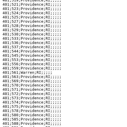
401;519;Providence;RI;;;;;

401;521;Providence;RI;;;;;

401;523;Providence;RI;;;;;

401;524;Providence;RI;;;;;

401;525;Providence;RI;;;;;

401;527;Providence;RI;;;;;

401;528;Providence;RI;;;;;

401;529;Providence;RI;;;;;

401;530;Providence;RI;;;;;

401;533;Providence;RI;;;;;

401;536;Providence;RI;;;;;

401;537;Providence;RI;;;;;

401;544;Providence;RI;;;;;

401;545;Providence;RI;;;;;

401;553;Providence;RI;;;;;

401;556;Providence;RI;;;;;

401;559;Providence;RI;;;;;

401;561;Warren;RI;;;;;

401;563;Providence;RI;;;;;

401;569;Providence;RI;;;;;

401;570;Providence;RI;;;;;

401;571;Providence;RI;;;;;

401;572;Providence;RI;;;;;

401;573;Providence;RI;;;;;

401;574;Providence;RI;;;;;

401;575;Providence;RI;;;;;

401;578;Providence;RI;;;;;

401;580;Providence;RI;;;;;

401;585;Providence;RI;;;;;

401;588;Providence;RI;;;;;
