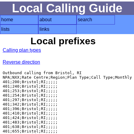
Local Calling Guide
home
about
search
lists
links
Local prefixes
Calling plan types
Reverse direction
Outbound calling from Bristol, RI

NPA;NXX;Rate Centre;Region;Plan Type;Call Type;Monthly 
401;200;Bristol;RI;;;;;

401;240;Bristol;RI;;;;;

401;253;Bristol;RI;;;;;

401;254;Bristol;RI;;;;;

401;297;Bristol;RI;;;;;

401;342;Bristol;RI;;;;;

401;396;Bristol;RI;;;;;

401;410;Bristol;RI;;;;;

401;424;Bristol;RI;;;;;

401;483;Bristol;RI;;;;;

401;638;Bristol;RI;;;;;

401;655;Bristol;RI;;;;;
