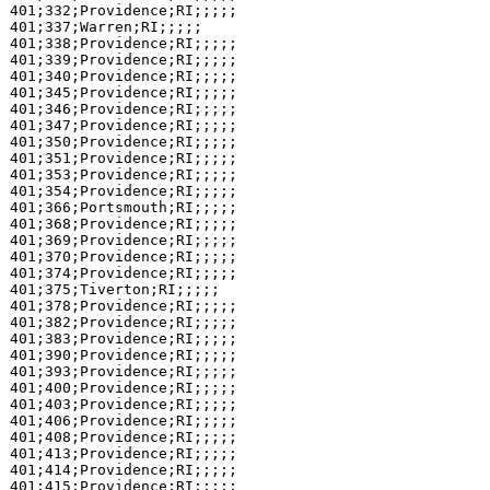
401;332;Providence;RI;;;;;

401;337;Warren;RI;;;;;

401;338;Providence;RI;;;;;

401;339;Providence;RI;;;;;

401;340;Providence;RI;;;;;

401;345;Providence;RI;;;;;

401;346;Providence;RI;;;;;

401;347;Providence;RI;;;;;

401;350;Providence;RI;;;;;

401;351;Providence;RI;;;;;

401;353;Providence;RI;;;;;

401;354;Providence;RI;;;;;

401;366;Portsmouth;RI;;;;;

401;368;Providence;RI;;;;;

401;369;Providence;RI;;;;;

401;370;Providence;RI;;;;;

401;374;Providence;RI;;;;;

401;375;Tiverton;RI;;;;;

401;378;Providence;RI;;;;;

401;382;Providence;RI;;;;;

401;383;Providence;RI;;;;;

401;390;Providence;RI;;;;;

401;393;Providence;RI;;;;;

401;400;Providence;RI;;;;;

401;403;Providence;RI;;;;;

401;406;Providence;RI;;;;;

401;408;Providence;RI;;;;;

401;413;Providence;RI;;;;;

401;414;Providence;RI;;;;;

401;415;Providence;RI;;;;;
