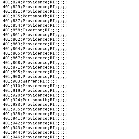
401;824;Providence;RI;;;;;

401;829;Providence;RI;;;;;

401;831;Providence;RI;;;;;

401;835;Portsmouth;RI;;;;;

401;837;Providence;RI;;;;;

401;854;Providence;RI;;;;;

401;858;Tiverton;RI;;;;;

401;861;Providence;RI;;;;;

401;862;Providence;RI;;;;;

401;863;Providence;RI;;;;;

401;864;Providence;RI;;;;;

401;865;Providence;RI;;;;;

401;867;Providence;RI;;;;;

401;868;Providence;RI;;;;;

401;871;Providence;RI;;;;;

401;895;Providence;RI;;;;;

401;900;Providence;RI;;;;;

401;903;Warren;RI;;;;;

401;910;Providence;RI;;;;;

401;919;Providence;RI;;;;;

401;920;Providence;RI;;;;;

401;924;Portsmouth;RI;;;;;

401;933;Providence;RI;;;;;

401;935;Providence;RI;;;;;

401;938;Providence;RI;;;;;

401;941;Providence;RI;;;;;

401;942;Providence;RI;;;;;

401;943;Providence;RI;;;;;

401;944;Providence;RI;;;;;

401;946;Providence;RI;;;;;
