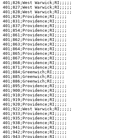
401;826;West Warwick;RI;;;;;

401;827;West Warwick;RI;;;;;

401;828;West Warwick;RI;;;;;

401;829;Providence;RI;;;;;

401;831;Providence;RI;;;;;

401;837;Providence;RI;;;;;

401;854;Providence;RI;;;;;

401;861;Providence;RI;;;;;

401;862;Providence;RI;;;;;

401;863;Providence;RI;;;;;

401;864;Providence;RI;;;;;

401;865;Providence;RI;;;;;

401;867;Providence;RI;;;;;

401;868;Providence;RI;;;;;

401;871;Providence;RI;;;;;

401;884;Greenwich;RI;;;;;

401;885;Greenwich;RI;;;;;

401;886;Greenwich;RI;;;;;

401;895;Providence;RI;;;;;

401;900;Providence;RI;;;;;

401;910;Providence;RI;;;;;

401;919;Providence;RI;;;;;

401;920;Providence;RI;;;;;

401;922;West Warwick;RI;;;;;

401;933;Providence;RI;;;;;

401;935;Providence;RI;;;;;

401;938;Providence;RI;;;;;

401;941;Providence;RI;;;;;

401;942;Providence;RI;;;;;

401;943;Providence;RI;;;;;
