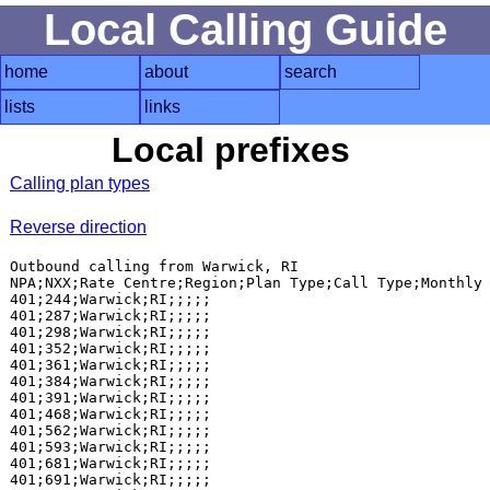
Local Calling Guide
home
about
search
lists
links
Local prefixes
Calling plan types
Reverse direction
Outbound calling from Warwick, RI

NPA;NXX;Rate Centre;Region;Plan Type;Call Type;Monthly 
401;244;Warwick;RI;;;;;

401;287;Warwick;RI;;;;;

401;298;Warwick;RI;;;;;

401;352;Warwick;RI;;;;;

401;361;Warwick;RI;;;;;

401;384;Warwick;RI;;;;;

401;391;Warwick;RI;;;;;

401;468;Warwick;RI;;;;;

401;562;Warwick;RI;;;;;

401;593;Warwick;RI;;;;;

401;681;Warwick;RI;;;;;

401;691;Warwick;RI;;;;;
