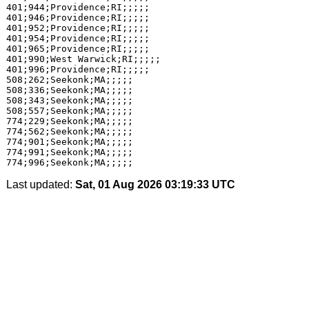
401;944;Providence;RI;;;;;

401;946;Providence;RI;;;;;

401;952;Providence;RI;;;;;

401;954;Providence;RI;;;;;

401;965;Providence;RI;;;;;

401;990;West Warwick;RI;;;;;

401;996;Providence;RI;;;;;

508;262;Seekonk;MA;;;;;

508;336;Seekonk;MA;;;;;

508;343;Seekonk;MA;;;;;

508;557;Seekonk;MA;;;;;

774;229;Seekonk;MA;;;;;

774;562;Seekonk;MA;;;;;

774;901;Seekonk;MA;;;;;

774;991;Seekonk;MA;;;;;

Last updated:
Sat, 01 Aug 2026 03:19:33 UTC