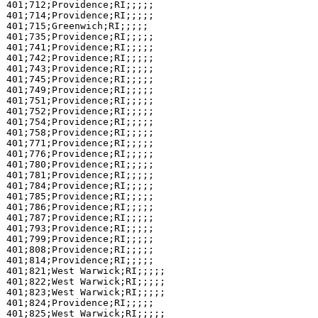
401;712;Providence;RI;;;;;

401;714;Providence;RI;;;;;

401;715;Greenwich;RI;;;;;

401;735;Providence;RI;;;;;

401;741;Providence;RI;;;;;

401;742;Providence;RI;;;;;

401;743;Providence;RI;;;;;

401;745;Providence;RI;;;;;

401;749;Providence;RI;;;;;

401;751;Providence;RI;;;;;

401;752;Providence;RI;;;;;

401;754;Providence;RI;;;;;

401;758;Providence;RI;;;;;

401;771;Providence;RI;;;;;

401;776;Providence;RI;;;;;

401;780;Providence;RI;;;;;

401;781;Providence;RI;;;;;

401;784;Providence;RI;;;;;

401;785;Providence;RI;;;;;

401;786;Providence;RI;;;;;

401;787;Providence;RI;;;;;

401;793;Providence;RI;;;;;

401;799;Providence;RI;;;;;

401;808;Providence;RI;;;;;

401;814;Providence;RI;;;;;

401;821;West Warwick;RI;;;;;

401;822;West Warwick;RI;;;;;

401;823;West Warwick;RI;;;;;

401;824;Providence;RI;;;;;

401;825;West Warwick;RI;;;;;
