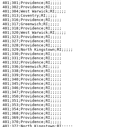
401;301;Providence;RI;;;;;

401;302;Providence;RI;;;;;

401;304;West Warwick;RI;;;;;

401;313;Coventry;RI;;;;;

401;316;Providence;RI;;;;;

401;317;Greenwich;RI;;;;;

401;318;Providence;RI;;;;;

401;320;West Warwick;RI;;;;;

401;323;Providence;RI;;;;;

401;327;Providence;RI;;;;;

401;328;Providence;RI;;;;;

401;329;North Kingstown;RI;;;;;

401;330;Providence;RI;;;;;

401;331;Providence;RI;;;;;

401;332;Providence;RI;;;;;

401;336;Greenwich;RI;;;;;

401;338;Providence;RI;;;;;

401;339;Providence;RI;;;;;

401;340;Providence;RI;;;;;

401;345;Providence;RI;;;;;

401;346;Providence;RI;;;;;

401;347;Providence;RI;;;;;

401;350;Providence;RI;;;;;

401;351;Providence;RI;;;;;

401;353;Providence;RI;;;;;

401;354;Providence;RI;;;;;

401;368;Providence;RI;;;;;

401;369;Providence;RI;;;;;

401;370;Providence;RI;;;;;

401;372;North Kingstown;RI;;;;;
