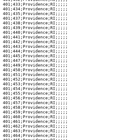
401;433;Providence;RI;;;;;

401;434;Providence;RI;;;;;

401;435;Providence;RI;;;;;

401;437;Providence;RI;;;;;

401;438;Providence;RI;;;;;

401;439;Providence;RI;;;;;

401;440;Providence;RI;;;;;

401;441;Providence;RI;;;;;

401;442;Providence;RI;;;;;

401;443;Providence;RI;;;;;

401;444;Providence;RI;;;;;

401;445;Providence;RI;;;;;

401;447;Providence;RI;;;;;

401;449;Providence;RI;;;;;

401;450;Providence;RI;;;;;

401;451;Providence;RI;;;;;

401;452;Providence;RI;;;;;

401;453;Providence;RI;;;;;

401;454;Providence;RI;;;;;

401;455;Providence;RI;;;;;

401;456;Providence;RI;;;;;

401;457;Providence;RI;;;;;

401;458;Providence;RI;;;;;

401;459;Providence;RI;;;;;

401;460;Providence;RI;;;;;

401;461;Providence;RI;;;;;

401;462;Providence;RI;;;;;

401;463;Providence;RI;;;;;

401;464;Providence;RI;;;;;
