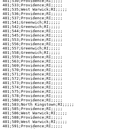
401;530;Providence;RI;;;;;

401;533;Providence;RI;;;;;

401;535;West Warwick;RI;;;;;

401;536;Providence;RI;;;;;

401;537;Providence;RI;;;;;

401;541;Greenwich;RI;;;;;

401;542;Greenwich;RI;;;;;

401;544;Providence;RI;;;;;

401;545;Providence;RI;;;;;

401;553;Providence;RI;;;;;

401;556;Providence;RI;;;;;

401;557;Greenwich;RI;;;;;

401;558;Greenwich;RI;;;;;

401;559;Providence;RI;;;;;

401;563;Providence;RI;;;;;

401;569;Providence;RI;;;;;

401;570;Providence;RI;;;;;

401;571;Providence;RI;;;;;

401;572;Providence;RI;;;;;

401;573;Providence;RI;;;;;

401;574;Providence;RI;;;;;

401;575;Providence;RI;;;;;

401;578;Providence;RI;;;;;

401;580;Providence;RI;;;;;

401;583;North Kingstown;RI;;;;;

401;585;Providence;RI;;;;;

401;586;West Warwick;RI;;;;;

401;588;Providence;RI;;;;;

401;589;West Warwick;RI;;;;;

401;591;Providence;RI;;;;;
