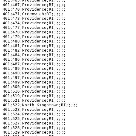
401;465;Providence;RI;;;;;

401;467;Providence;RI;;;;;

401;470;Providence;RI;;;;;

401;471;Greenwich;RI;;;;;

401;473;Providence;RI;;;;;

401;474;Providence;RI;;;;;

401;477;Providence;RI;;;;;

401;478;Providence;RI;;;;;

401;479;Providence;RI;;;;;

401;480;Providence;RI;;;;;

401;481;Providence;RI;;;;;

401;482;Providence;RI;;;;;

401;484;Providence;RI;;;;;

401;486;Providence;RI;;;;;

401;487;Providence;RI;;;;;

401;489;Providence;RI;;;;;

401;490;Providence;RI;;;;;

401;497;Providence;RI;;;;;

401;499;Providence;RI;;;;;

401;500;Providence;RI;;;;;

401;516;Providence;RI;;;;;

401;519;Providence;RI;;;;;

401;521;Providence;RI;;;;;

401;522;North Kingstown;RI;;;;;

401;523;Providence;RI;;;;;

401;524;Providence;RI;;;;;

401;525;Providence;RI;;;;;

401;527;Providence;RI;;;;;

401;528;Providence;RI;;;;;

401;529;Providence;RI;;;;;
