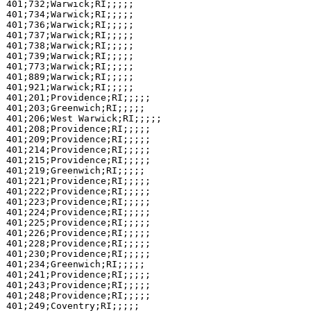
401;732;Warwick;RI;;;;;

401;734;Warwick;RI;;;;;

401;736;Warwick;RI;;;;;

401;737;Warwick;RI;;;;;

401;738;Warwick;RI;;;;;

401;739;Warwick;RI;;;;;

401;773;Warwick;RI;;;;;

401;889;Warwick;RI;;;;;

401;921;Warwick;RI;;;;;

401;201;Providence;RI;;;;;

401;203;Greenwich;RI;;;;;

401;206;West Warwick;RI;;;;;

401;208;Providence;RI;;;;;

401;209;Providence;RI;;;;;

401;214;Providence;RI;;;;;

401;215;Providence;RI;;;;;

401;219;Greenwich;RI;;;;;

401;221;Providence;RI;;;;;

401;222;Providence;RI;;;;;

401;223;Providence;RI;;;;;

401;224;Providence;RI;;;;;

401;225;Providence;RI;;;;;

401;226;Providence;RI;;;;;

401;228;Providence;RI;;;;;

401;230;Providence;RI;;;;;

401;234;Greenwich;RI;;;;;

401;241;Providence;RI;;;;;

401;243;Providence;RI;;;;;

401;248;Providence;RI;;;;;

401;249;Coventry;RI;;;;;
