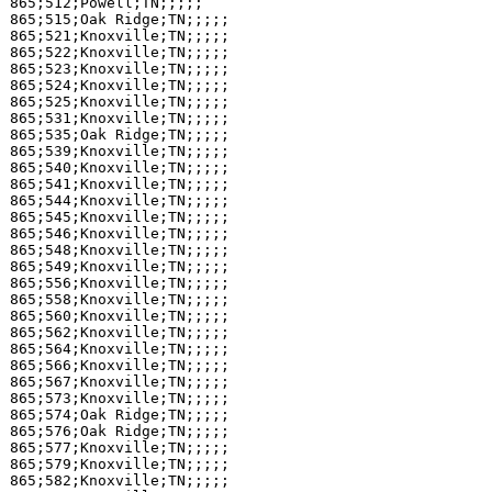
865;512;Powell;TN;;;;;

865;515;Oak Ridge;TN;;;;;

865;521;Knoxville;TN;;;;;

865;522;Knoxville;TN;;;;;

865;523;Knoxville;TN;;;;;

865;524;Knoxville;TN;;;;;

865;525;Knoxville;TN;;;;;

865;531;Knoxville;TN;;;;;

865;535;Oak Ridge;TN;;;;;

865;539;Knoxville;TN;;;;;

865;540;Knoxville;TN;;;;;

865;541;Knoxville;TN;;;;;

865;544;Knoxville;TN;;;;;

865;545;Knoxville;TN;;;;;

865;546;Knoxville;TN;;;;;

865;548;Knoxville;TN;;;;;

865;549;Knoxville;TN;;;;;

865;556;Knoxville;TN;;;;;

865;558;Knoxville;TN;;;;;

865;560;Knoxville;TN;;;;;

865;562;Knoxville;TN;;;;;

865;564;Knoxville;TN;;;;;

865;566;Knoxville;TN;;;;;

865;567;Knoxville;TN;;;;;

865;573;Knoxville;TN;;;;;

865;574;Oak Ridge;TN;;;;;

865;576;Oak Ridge;TN;;;;;

865;577;Knoxville;TN;;;;;

865;579;Knoxville;TN;;;;;

865;582;Knoxville;TN;;;;;
