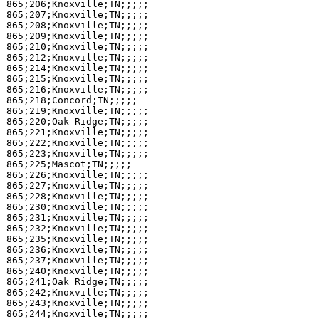
865;206;Knoxville;TN;;;;;

865;207;Knoxville;TN;;;;;

865;208;Knoxville;TN;;;;;

865;209;Knoxville;TN;;;;;

865;210;Knoxville;TN;;;;;

865;212;Knoxville;TN;;;;;

865;214;Knoxville;TN;;;;;

865;215;Knoxville;TN;;;;;

865;216;Knoxville;TN;;;;;

865;218;Concord;TN;;;;;

865;219;Knoxville;TN;;;;;

865;220;Oak Ridge;TN;;;;;

865;221;Knoxville;TN;;;;;

865;222;Knoxville;TN;;;;;

865;223;Knoxville;TN;;;;;

865;225;Mascot;TN;;;;;

865;226;Knoxville;TN;;;;;

865;227;Knoxville;TN;;;;;

865;228;Knoxville;TN;;;;;

865;230;Knoxville;TN;;;;;

865;231;Knoxville;TN;;;;;

865;232;Knoxville;TN;;;;;

865;235;Knoxville;TN;;;;;

865;236;Knoxville;TN;;;;;

865;237;Knoxville;TN;;;;;

865;240;Knoxville;TN;;;;;

865;241;Oak Ridge;TN;;;;;

865;242;Knoxville;TN;;;;;

865;243;Knoxville;TN;;;;;

865;244;Knoxville;TN;;;;;
