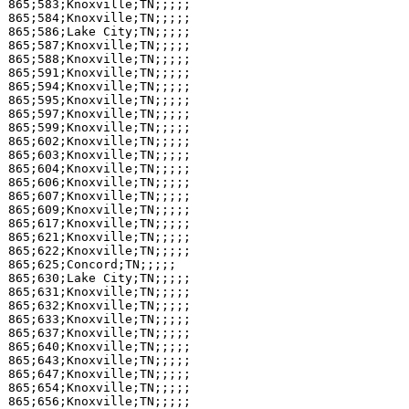
865;583;Knoxville;TN;;;;;

865;584;Knoxville;TN;;;;;

865;586;Lake City;TN;;;;;

865;587;Knoxville;TN;;;;;

865;588;Knoxville;TN;;;;;

865;591;Knoxville;TN;;;;;

865;594;Knoxville;TN;;;;;

865;595;Knoxville;TN;;;;;

865;597;Knoxville;TN;;;;;

865;599;Knoxville;TN;;;;;

865;602;Knoxville;TN;;;;;

865;603;Knoxville;TN;;;;;

865;604;Knoxville;TN;;;;;

865;606;Knoxville;TN;;;;;

865;607;Knoxville;TN;;;;;

865;609;Knoxville;TN;;;;;

865;617;Knoxville;TN;;;;;

865;621;Knoxville;TN;;;;;

865;622;Knoxville;TN;;;;;

865;625;Concord;TN;;;;;

865;630;Lake City;TN;;;;;

865;631;Knoxville;TN;;;;;

865;632;Knoxville;TN;;;;;

865;633;Knoxville;TN;;;;;

865;637;Knoxville;TN;;;;;

865;640;Knoxville;TN;;;;;

865;643;Knoxville;TN;;;;;

865;647;Knoxville;TN;;;;;

865;654;Knoxville;TN;;;;;

865;656;Knoxville;TN;;;;;
