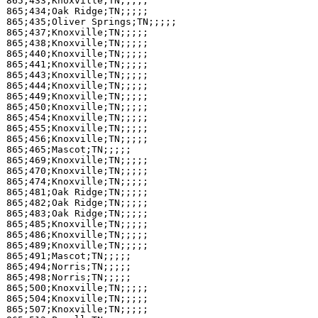
865;433;Knoxville;TN;;;;;

865;434;Oak Ridge;TN;;;;;

865;435;Oliver Springs;TN;;;;;

865;437;Knoxville;TN;;;;;

865;438;Knoxville;TN;;;;;

865;440;Knoxville;TN;;;;;

865;441;Knoxville;TN;;;;;

865;443;Knoxville;TN;;;;;

865;444;Knoxville;TN;;;;;

865;449;Knoxville;TN;;;;;

865;450;Knoxville;TN;;;;;

865;454;Knoxville;TN;;;;;

865;455;Knoxville;TN;;;;;

865;456;Knoxville;TN;;;;;

865;465;Mascot;TN;;;;;

865;469;Knoxville;TN;;;;;

865;470;Knoxville;TN;;;;;

865;474;Knoxville;TN;;;;;

865;481;Oak Ridge;TN;;;;;

865;482;Oak Ridge;TN;;;;;

865;483;Oak Ridge;TN;;;;;

865;485;Knoxville;TN;;;;;

865;486;Knoxville;TN;;;;;

865;489;Knoxville;TN;;;;;

865;491;Mascot;TN;;;;;

865;494;Norris;TN;;;;;

865;498;Norris;TN;;;;;

865;500;Knoxville;TN;;;;;

865;504;Knoxville;TN;;;;;

865;507;Knoxville;TN;;;;;
