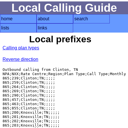
Local Calling Guide
home
about
search
lists
links
Local prefixes
Calling plan types
Reverse direction
Outbound calling from Clinton, TN

NPA;NXX;Rate Centre;Region;Plan Type;Call Type;Monthly 
865;239;Clinton;TN;;;;;

865;259;Clinton;TN;;;;;

865;264;Clinton;TN;;;;;

865;269;Clinton;TN;;;;;

865;290;Clinton;TN;;;;;

865;457;Clinton;TN;;;;;

865;463;Clinton;TN;;;;;

865;855;Clinton;TN;;;;;

865;200;Knoxville;TN;;;;;

865;201;Knoxville;TN;;;;;

865;202;Knoxville;TN;;;;;

865;203;Knoxville;TN;;;;;
