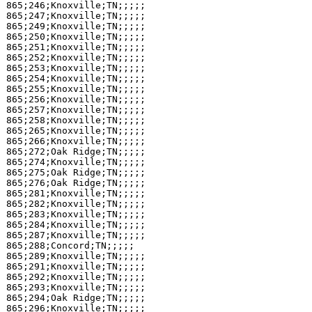
865;246;Knoxville;TN;;;;;

865;247;Knoxville;TN;;;;;

865;249;Knoxville;TN;;;;;

865;250;Knoxville;TN;;;;;

865;251;Knoxville;TN;;;;;

865;252;Knoxville;TN;;;;;

865;253;Knoxville;TN;;;;;

865;254;Knoxville;TN;;;;;

865;255;Knoxville;TN;;;;;

865;256;Knoxville;TN;;;;;

865;257;Knoxville;TN;;;;;

865;258;Knoxville;TN;;;;;

865;265;Knoxville;TN;;;;;

865;266;Knoxville;TN;;;;;

865;272;Oak Ridge;TN;;;;;

865;274;Knoxville;TN;;;;;

865;275;Oak Ridge;TN;;;;;

865;276;Oak Ridge;TN;;;;;

865;281;Knoxville;TN;;;;;

865;282;Knoxville;TN;;;;;

865;283;Knoxville;TN;;;;;

865;284;Knoxville;TN;;;;;

865;287;Knoxville;TN;;;;;

865;288;Concord;TN;;;;;

865;289;Knoxville;TN;;;;;

865;291;Knoxville;TN;;;;;

865;292;Knoxville;TN;;;;;

865;293;Knoxville;TN;;;;;

865;294;Oak Ridge;TN;;;;;

865;296;Knoxville;TN;;;;;
