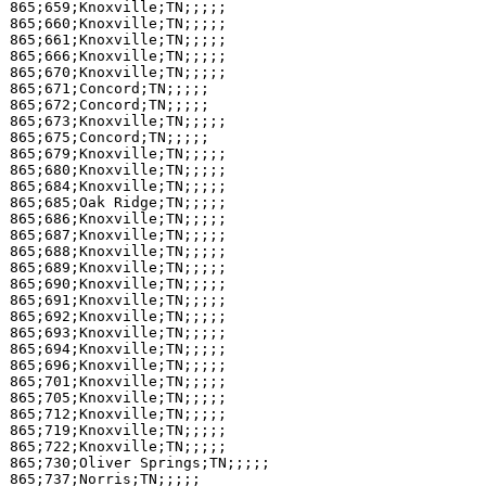
865;659;Knoxville;TN;;;;;

865;660;Knoxville;TN;;;;;

865;661;Knoxville;TN;;;;;

865;666;Knoxville;TN;;;;;

865;670;Knoxville;TN;;;;;

865;671;Concord;TN;;;;;

865;672;Concord;TN;;;;;

865;673;Knoxville;TN;;;;;

865;675;Concord;TN;;;;;

865;679;Knoxville;TN;;;;;

865;680;Knoxville;TN;;;;;

865;684;Knoxville;TN;;;;;

865;685;Oak Ridge;TN;;;;;

865;686;Knoxville;TN;;;;;

865;687;Knoxville;TN;;;;;

865;688;Knoxville;TN;;;;;

865;689;Knoxville;TN;;;;;

865;690;Knoxville;TN;;;;;

865;691;Knoxville;TN;;;;;

865;692;Knoxville;TN;;;;;

865;693;Knoxville;TN;;;;;

865;694;Knoxville;TN;;;;;

865;696;Knoxville;TN;;;;;

865;701;Knoxville;TN;;;;;

865;705;Knoxville;TN;;;;;

865;712;Knoxville;TN;;;;;

865;719;Knoxville;TN;;;;;

865;722;Knoxville;TN;;;;;

865;730;Oliver Springs;TN;;;;;

865;737;Norris;TN;;;;;
