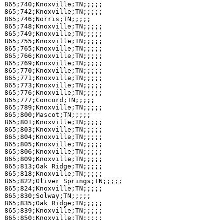
865;740;Knoxville;TN;;;;;

865;742;Knoxville;TN;;;;;

865;746;Norris;TN;;;;;

865;748;Knoxville;TN;;;;;

865;749;Knoxville;TN;;;;;

865;755;Knoxville;TN;;;;;

865;765;Knoxville;TN;;;;;

865;766;Knoxville;TN;;;;;

865;769;Knoxville;TN;;;;;

865;770;Knoxville;TN;;;;;

865;771;Knoxville;TN;;;;;

865;773;Knoxville;TN;;;;;

865;776;Knoxville;TN;;;;;

865;777;Concord;TN;;;;;

865;789;Knoxville;TN;;;;;

865;800;Mascot;TN;;;;;

865;801;Knoxville;TN;;;;;

865;803;Knoxville;TN;;;;;

865;804;Knoxville;TN;;;;;

865;805;Knoxville;TN;;;;;

865;806;Knoxville;TN;;;;;

865;809;Knoxville;TN;;;;;

865;813;Oak Ridge;TN;;;;;

865;818;Knoxville;TN;;;;;

865;822;Oliver Springs;TN;;;;;

865;824;Knoxville;TN;;;;;

865;830;Solway;TN;;;;;

865;835;Oak Ridge;TN;;;;;

865;839;Knoxville;TN;;;;;

865;850;Knoxville;TN;;;;;
