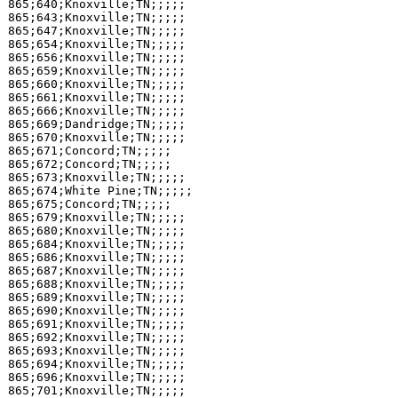
865;640;Knoxville;TN;;;;;

865;643;Knoxville;TN;;;;;

865;647;Knoxville;TN;;;;;

865;654;Knoxville;TN;;;;;

865;656;Knoxville;TN;;;;;

865;659;Knoxville;TN;;;;;

865;660;Knoxville;TN;;;;;

865;661;Knoxville;TN;;;;;

865;666;Knoxville;TN;;;;;

865;669;Dandridge;TN;;;;;

865;670;Knoxville;TN;;;;;

865;671;Concord;TN;;;;;

865;672;Concord;TN;;;;;

865;673;Knoxville;TN;;;;;

865;674;White Pine;TN;;;;;

865;675;Concord;TN;;;;;

865;679;Knoxville;TN;;;;;

865;680;Knoxville;TN;;;;;

865;684;Knoxville;TN;;;;;

865;686;Knoxville;TN;;;;;

865;687;Knoxville;TN;;;;;

865;688;Knoxville;TN;;;;;

865;689;Knoxville;TN;;;;;

865;690;Knoxville;TN;;;;;

865;691;Knoxville;TN;;;;;

865;692;Knoxville;TN;;;;;

865;693;Knoxville;TN;;;;;

865;694;Knoxville;TN;;;;;

865;696;Knoxville;TN;;;;;

865;701;Knoxville;TN;;;;;
