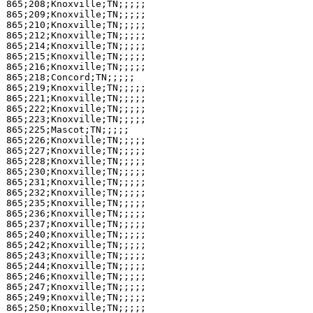
865;208;Knoxville;TN;;;;;

865;209;Knoxville;TN;;;;;

865;210;Knoxville;TN;;;;;

865;212;Knoxville;TN;;;;;

865;214;Knoxville;TN;;;;;

865;215;Knoxville;TN;;;;;

865;216;Knoxville;TN;;;;;

865;218;Concord;TN;;;;;

865;219;Knoxville;TN;;;;;

865;221;Knoxville;TN;;;;;

865;222;Knoxville;TN;;;;;

865;223;Knoxville;TN;;;;;

865;225;Mascot;TN;;;;;

865;226;Knoxville;TN;;;;;

865;227;Knoxville;TN;;;;;

865;228;Knoxville;TN;;;;;

865;230;Knoxville;TN;;;;;

865;231;Knoxville;TN;;;;;

865;232;Knoxville;TN;;;;;

865;235;Knoxville;TN;;;;;

865;236;Knoxville;TN;;;;;

865;237;Knoxville;TN;;;;;

865;240;Knoxville;TN;;;;;

865;242;Knoxville;TN;;;;;

865;243;Knoxville;TN;;;;;

865;244;Knoxville;TN;;;;;

865;246;Knoxville;TN;;;;;

865;247;Knoxville;TN;;;;;

865;249;Knoxville;TN;;;;;

865;250;Knoxville;TN;;;;;
