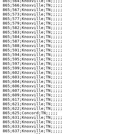
865;564;Knoxville;TN;;;;;

865;566;Knoxville;TN;;;;;

865;567;Knoxville;TN;;;;;

865;573;Knoxville;TN;;;;;

865;577;Knoxville;TN;;;;;

865;579;Knoxville;TN;;;;;

865;582;Knoxville;TN;;;;;

865;583;Knoxville;TN;;;;;

865;584;Knoxville;TN;;;;;

865;587;Knoxville;TN;;;;;

865;588;Knoxville;TN;;;;;

865;591;Knoxville;TN;;;;;

865;594;Knoxville;TN;;;;;

865;595;Knoxville;TN;;;;;

865;597;Knoxville;TN;;;;;

865;599;Knoxville;TN;;;;;

865;602;Knoxville;TN;;;;;

865;603;Knoxville;TN;;;;;

865;604;Knoxville;TN;;;;;

865;606;Knoxville;TN;;;;;

865;607;Knoxville;TN;;;;;

865;609;Knoxville;TN;;;;;

865;617;Knoxville;TN;;;;;

865;621;Knoxville;TN;;;;;

865;622;Knoxville;TN;;;;;

865;625;Concord;TN;;;;;

865;631;Knoxville;TN;;;;;

865;632;Knoxville;TN;;;;;

865;633;Knoxville;TN;;;;;

865;637;Knoxville;TN;;;;;
