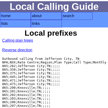
Local Calling Guide
home
about
search
lists
links
Local prefixes
Calling plan types
Reverse direction
Outbound calling from Jefferson City, TN

NPA;NXX;Rate Centre;Region;Plan Type;Call Type;Monthly 
865;262;Jefferson City;TN;;;;;

865;350;Jefferson City;TN;;;;;

865;375;Jefferson City;TN;;;;;

865;445;Jefferson City;TN;;;;;

865;471;Jefferson City;TN;;;;;

865;475;Jefferson City;TN;;;;;

865;200;Knoxville;TN;;;;;

865;201;Knoxville;TN;;;;;

865;202;Knoxville;TN;;;;;

865;203;Knoxville;TN;;;;;

865;206;Knoxville;TN;;;;;

865;207;Knoxville;TN;;;;;
