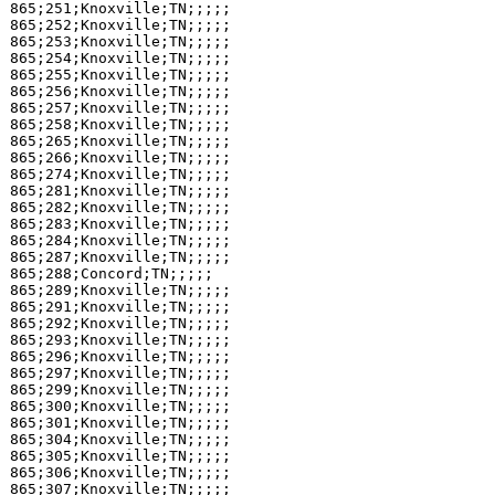
865;251;Knoxville;TN;;;;;

865;252;Knoxville;TN;;;;;

865;253;Knoxville;TN;;;;;

865;254;Knoxville;TN;;;;;

865;255;Knoxville;TN;;;;;

865;256;Knoxville;TN;;;;;

865;257;Knoxville;TN;;;;;

865;258;Knoxville;TN;;;;;

865;265;Knoxville;TN;;;;;

865;266;Knoxville;TN;;;;;

865;274;Knoxville;TN;;;;;

865;281;Knoxville;TN;;;;;

865;282;Knoxville;TN;;;;;

865;283;Knoxville;TN;;;;;

865;284;Knoxville;TN;;;;;

865;287;Knoxville;TN;;;;;

865;288;Concord;TN;;;;;

865;289;Knoxville;TN;;;;;

865;291;Knoxville;TN;;;;;

865;292;Knoxville;TN;;;;;

865;293;Knoxville;TN;;;;;

865;296;Knoxville;TN;;;;;

865;297;Knoxville;TN;;;;;

865;299;Knoxville;TN;;;;;

865;300;Knoxville;TN;;;;;

865;301;Knoxville;TN;;;;;

865;304;Knoxville;TN;;;;;

865;305;Knoxville;TN;;;;;

865;306;Knoxville;TN;;;;;

865;307;Knoxville;TN;;;;;
