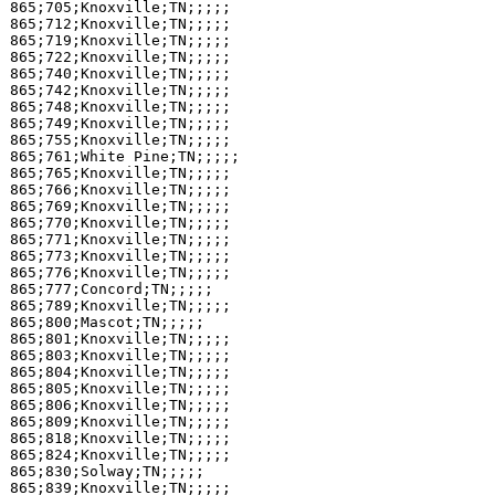
865;705;Knoxville;TN;;;;;

865;712;Knoxville;TN;;;;;

865;719;Knoxville;TN;;;;;

865;722;Knoxville;TN;;;;;

865;740;Knoxville;TN;;;;;

865;742;Knoxville;TN;;;;;

865;748;Knoxville;TN;;;;;

865;749;Knoxville;TN;;;;;

865;755;Knoxville;TN;;;;;

865;761;White Pine;TN;;;;;

865;765;Knoxville;TN;;;;;

865;766;Knoxville;TN;;;;;

865;769;Knoxville;TN;;;;;

865;770;Knoxville;TN;;;;;

865;771;Knoxville;TN;;;;;

865;773;Knoxville;TN;;;;;

865;776;Knoxville;TN;;;;;

865;777;Concord;TN;;;;;

865;789;Knoxville;TN;;;;;

865;800;Mascot;TN;;;;;

865;801;Knoxville;TN;;;;;

865;803;Knoxville;TN;;;;;

865;804;Knoxville;TN;;;;;

865;805;Knoxville;TN;;;;;

865;806;Knoxville;TN;;;;;

865;809;Knoxville;TN;;;;;

865;818;Knoxville;TN;;;;;

865;824;Knoxville;TN;;;;;

865;830;Solway;TN;;;;;

865;839;Knoxville;TN;;;;;
