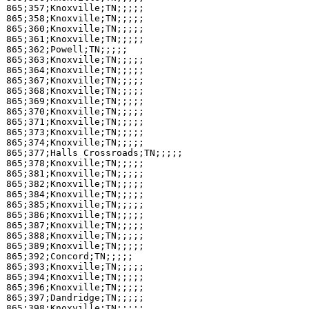
865;357;Knoxville;TN;;;;;

865;358;Knoxville;TN;;;;;

865;360;Knoxville;TN;;;;;

865;361;Knoxville;TN;;;;;

865;362;Powell;TN;;;;;

865;363;Knoxville;TN;;;;;

865;364;Knoxville;TN;;;;;

865;367;Knoxville;TN;;;;;

865;368;Knoxville;TN;;;;;

865;369;Knoxville;TN;;;;;

865;370;Knoxville;TN;;;;;

865;371;Knoxville;TN;;;;;

865;373;Knoxville;TN;;;;;

865;374;Knoxville;TN;;;;;

865;377;Halls Crossroads;TN;;;;;

865;378;Knoxville;TN;;;;;

865;381;Knoxville;TN;;;;;

865;382;Knoxville;TN;;;;;

865;384;Knoxville;TN;;;;;

865;385;Knoxville;TN;;;;;

865;386;Knoxville;TN;;;;;

865;387;Knoxville;TN;;;;;

865;388;Knoxville;TN;;;;;

865;389;Knoxville;TN;;;;;

865;392;Concord;TN;;;;;

865;393;Knoxville;TN;;;;;

865;394;Knoxville;TN;;;;;

865;396;Knoxville;TN;;;;;

865;397;Dandridge;TN;;;;;

865;398;Knoxville;TN;;;;;
