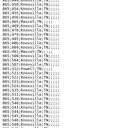
865;449;Knoxville;TN;;;;;

865;450;Knoxville;TN;;;;;

865;454;Knoxville;TN;;;;;

865;455;Knoxville;TN;;;;;

865;456;Knoxville;TN;;;;;

865;465;Mascot;TN;;;;;

865;469;Knoxville;TN;;;;;

865;470;Knoxville;TN;;;;;

865;474;Knoxville;TN;;;;;

865;485;Knoxville;TN;;;;;

865;486;Knoxville;TN;;;;;

865;489;Knoxville;TN;;;;;

865;491;Mascot;TN;;;;;

865;500;Knoxville;TN;;;;;

865;504;Knoxville;TN;;;;;

865;507;Knoxville;TN;;;;;

865;512;Powell;TN;;;;;

865;521;Knoxville;TN;;;;;

865;522;Knoxville;TN;;;;;

865;523;Knoxville;TN;;;;;

865;524;Knoxville;TN;;;;;

865;525;Knoxville;TN;;;;;

865;531;Knoxville;TN;;;;;

865;539;Knoxville;TN;;;;;

865;540;Knoxville;TN;;;;;

865;541;Knoxville;TN;;;;;

865;544;Knoxville;TN;;;;;

865;545;Knoxville;TN;;;;;

865;546;Knoxville;TN;;;;;

865;548;Knoxville;TN;;;;;
