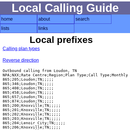
Local Calling Guide
home
about
search
lists
links
Local prefixes
Calling plan types
Reverse direction
Outbound calling from Loudon, TN

NPA;NXX;Rate Centre;Region;Plan Type;Call Type;Monthly 
865;205;Loudon;TN;;;;;

865;346;Loudon;TN;;;;;

865;408;Loudon;TN;;;;;

865;458;Loudon;TN;;;;;

865;657;Loudon;TN;;;;;

865;874;Loudon;TN;;;;;

865;200;Knoxville;TN;;;;;

865;201;Knoxville;TN;;;;;

865;202;Knoxville;TN;;;;;

865;203;Knoxville;TN;;;;;

865;204;Lenoir City;TN;;;;;

865;206;Knoxville;TN;;;;;
