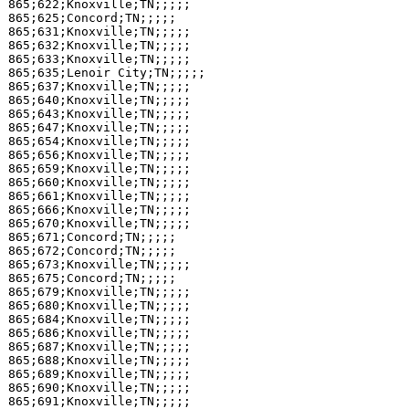
865;622;Knoxville;TN;;;;;

865;625;Concord;TN;;;;;

865;631;Knoxville;TN;;;;;

865;632;Knoxville;TN;;;;;

865;633;Knoxville;TN;;;;;

865;635;Lenoir City;TN;;;;;

865;637;Knoxville;TN;;;;;

865;640;Knoxville;TN;;;;;

865;643;Knoxville;TN;;;;;

865;647;Knoxville;TN;;;;;

865;654;Knoxville;TN;;;;;

865;656;Knoxville;TN;;;;;

865;659;Knoxville;TN;;;;;

865;660;Knoxville;TN;;;;;

865;661;Knoxville;TN;;;;;

865;666;Knoxville;TN;;;;;

865;670;Knoxville;TN;;;;;

865;671;Concord;TN;;;;;

865;672;Concord;TN;;;;;

865;673;Knoxville;TN;;;;;

865;675;Concord;TN;;;;;

865;679;Knoxville;TN;;;;;

865;680;Knoxville;TN;;;;;

865;684;Knoxville;TN;;;;;

865;686;Knoxville;TN;;;;;

865;687;Knoxville;TN;;;;;

865;688;Knoxville;TN;;;;;

865;689;Knoxville;TN;;;;;

865;690;Knoxville;TN;;;;;

865;691;Knoxville;TN;;;;;
