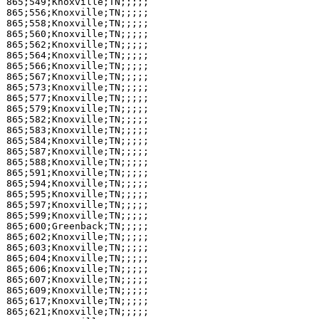
865;549;Knoxville;TN;;;;;

865;556;Knoxville;TN;;;;;

865;558;Knoxville;TN;;;;;

865;560;Knoxville;TN;;;;;

865;562;Knoxville;TN;;;;;

865;564;Knoxville;TN;;;;;

865;566;Knoxville;TN;;;;;

865;567;Knoxville;TN;;;;;

865;573;Knoxville;TN;;;;;

865;577;Knoxville;TN;;;;;

865;579;Knoxville;TN;;;;;

865;582;Knoxville;TN;;;;;

865;583;Knoxville;TN;;;;;

865;584;Knoxville;TN;;;;;

865;587;Knoxville;TN;;;;;

865;588;Knoxville;TN;;;;;

865;591;Knoxville;TN;;;;;

865;594;Knoxville;TN;;;;;

865;595;Knoxville;TN;;;;;

865;597;Knoxville;TN;;;;;

865;599;Knoxville;TN;;;;;

865;600;Greenback;TN;;;;;

865;602;Knoxville;TN;;;;;

865;603;Knoxville;TN;;;;;

865;604;Knoxville;TN;;;;;

865;606;Knoxville;TN;;;;;

865;607;Knoxville;TN;;;;;

865;609;Knoxville;TN;;;;;

865;617;Knoxville;TN;;;;;

865;621;Knoxville;TN;;;;;
