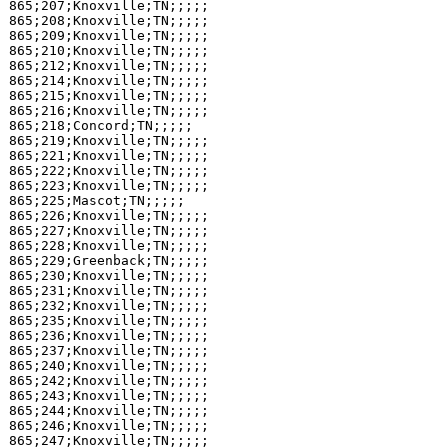
865;207;Knoxville;TN;;;;;

865;208;Knoxville;TN;;;;;

865;209;Knoxville;TN;;;;;

865;210;Knoxville;TN;;;;;

865;212;Knoxville;TN;;;;;

865;214;Knoxville;TN;;;;;

865;215;Knoxville;TN;;;;;

865;216;Knoxville;TN;;;;;

865;218;Concord;TN;;;;;

865;219;Knoxville;TN;;;;;

865;221;Knoxville;TN;;;;;

865;222;Knoxville;TN;;;;;

865;223;Knoxville;TN;;;;;

865;225;Mascot;TN;;;;;

865;226;Knoxville;TN;;;;;

865;227;Knoxville;TN;;;;;

865;228;Knoxville;TN;;;;;

865;229;Greenback;TN;;;;;

865;230;Knoxville;TN;;;;;

865;231;Knoxville;TN;;;;;

865;232;Knoxville;TN;;;;;

865;235;Knoxville;TN;;;;;

865;236;Knoxville;TN;;;;;

865;237;Knoxville;TN;;;;;

865;240;Knoxville;TN;;;;;

865;242;Knoxville;TN;;;;;

865;243;Knoxville;TN;;;;;

865;244;Knoxville;TN;;;;;

865;246;Knoxville;TN;;;;;

865;247;Knoxville;TN;;;;;
