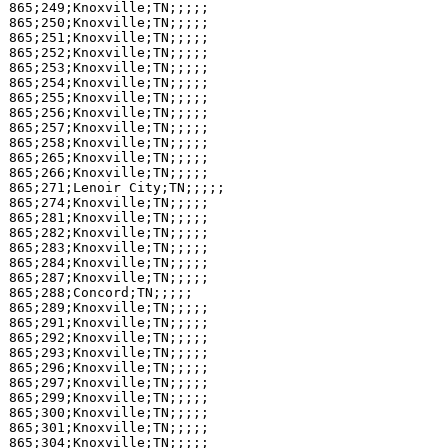
865;249;Knoxville;TN;;;;;

865;250;Knoxville;TN;;;;;

865;251;Knoxville;TN;;;;;

865;252;Knoxville;TN;;;;;

865;253;Knoxville;TN;;;;;

865;254;Knoxville;TN;;;;;

865;255;Knoxville;TN;;;;;

865;256;Knoxville;TN;;;;;

865;257;Knoxville;TN;;;;;

865;258;Knoxville;TN;;;;;

865;265;Knoxville;TN;;;;;

865;266;Knoxville;TN;;;;;

865;271;Lenoir City;TN;;;;;

865;274;Knoxville;TN;;;;;

865;281;Knoxville;TN;;;;;

865;282;Knoxville;TN;;;;;

865;283;Knoxville;TN;;;;;

865;284;Knoxville;TN;;;;;

865;287;Knoxville;TN;;;;;

865;288;Concord;TN;;;;;

865;289;Knoxville;TN;;;;;

865;291;Knoxville;TN;;;;;

865;292;Knoxville;TN;;;;;

865;293;Knoxville;TN;;;;;

865;296;Knoxville;TN;;;;;

865;297;Knoxville;TN;;;;;

865;299;Knoxville;TN;;;;;

865;300;Knoxville;TN;;;;;

865;301;Knoxville;TN;;;;;

865;304;Knoxville;TN;;;;;
