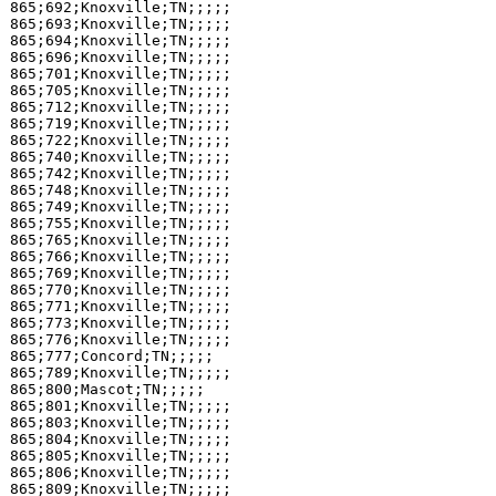
865;692;Knoxville;TN;;;;;

865;693;Knoxville;TN;;;;;

865;694;Knoxville;TN;;;;;

865;696;Knoxville;TN;;;;;

865;701;Knoxville;TN;;;;;

865;705;Knoxville;TN;;;;;

865;712;Knoxville;TN;;;;;

865;719;Knoxville;TN;;;;;

865;722;Knoxville;TN;;;;;

865;740;Knoxville;TN;;;;;

865;742;Knoxville;TN;;;;;

865;748;Knoxville;TN;;;;;

865;749;Knoxville;TN;;;;;

865;755;Knoxville;TN;;;;;

865;765;Knoxville;TN;;;;;

865;766;Knoxville;TN;;;;;

865;769;Knoxville;TN;;;;;

865;770;Knoxville;TN;;;;;

865;771;Knoxville;TN;;;;;

865;773;Knoxville;TN;;;;;

865;776;Knoxville;TN;;;;;

865;777;Concord;TN;;;;;

865;789;Knoxville;TN;;;;;

865;800;Mascot;TN;;;;;

865;801;Knoxville;TN;;;;;

865;803;Knoxville;TN;;;;;

865;804;Knoxville;TN;;;;;

865;805;Knoxville;TN;;;;;

865;806;Knoxville;TN;;;;;

865;809;Knoxville;TN;;;;;
