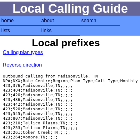
Local Calling Guide
home
about
search
lists
links
Local prefixes
Calling plan types
Reverse direction
Outbound calling from Madisonville, TN

NPA;NXX;Rate Centre;Region;Plan Type;Call Type;Monthly 
423;376;Madisonville;TN;;;;;

423;404;Madisonville;TN;;;;;

423;420;Madisonville;TN;;;;;

423;436;Madisonville;TN;;;;;

423;442;Madisonville;TN;;;;;

423;520;Madisonville;TN;;;;;

423;545;Madisonville;TN;;;;;

423;807;Madisonville;TN;;;;;

423;210;Tellico Plains;TN;;;;;

423;253;Tellico Plains;TN;;;;;

423;261;Coker Creek;TN;;;;;

423;264;Vonore;TN;;;;;
