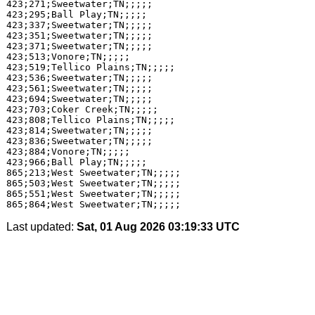
423;271;Sweetwater;TN;;;;;

423;295;Ball Play;TN;;;;;

423;337;Sweetwater;TN;;;;;

423;351;Sweetwater;TN;;;;;

423;371;Sweetwater;TN;;;;;

423;513;Vonore;TN;;;;;

423;519;Tellico Plains;TN;;;;;

423;536;Sweetwater;TN;;;;;

423;561;Sweetwater;TN;;;;;

423;694;Sweetwater;TN;;;;;

423;703;Coker Creek;TN;;;;;

423;808;Tellico Plains;TN;;;;;

423;814;Sweetwater;TN;;;;;

423;836;Sweetwater;TN;;;;;

423;884;Vonore;TN;;;;;

423;966;Ball Play;TN;;;;;

865;213;West Sweetwater;TN;;;;;

865;503;West Sweetwater;TN;;;;;

865;551;West Sweetwater;TN;;;;;

Last updated:
Sat, 01 Aug 2026 03:19:33 UTC