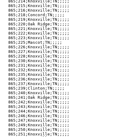
865;214;Knoxville;TN;;;;;

865;215;Knoxville;TN;;;;;

865;216;Knoxville;TN;;;;;

865;218;Concord;TN;;;;;

865;219;Knoxville;TN;;;;;

865;220;Oak Ridge;TN;;;;;

865;221;Knoxville;TN;;;;;

865;222;Knoxville;TN;;;;;

865;223;Knoxville;TN;;;;;

865;225;Mascot;TN;;;;;

865;226;Knoxville;TN;;;;;

865;227;Knoxville;TN;;;;;

865;228;Knoxville;TN;;;;;

865;230;Knoxville;TN;;;;;

865;231;Knoxville;TN;;;;;

865;232;Knoxville;TN;;;;;

865;235;Knoxville;TN;;;;;

865;236;Knoxville;TN;;;;;

865;237;Knoxville;TN;;;;;

865;239;Clinton;TN;;;;;

865;240;Knoxville;TN;;;;;

865;241;Oak Ridge;TN;;;;;

865;242;Knoxville;TN;;;;;

865;243;Knoxville;TN;;;;;

865;244;Knoxville;TN;;;;;

865;246;Knoxville;TN;;;;;

865;247;Knoxville;TN;;;;;

865;249;Knoxville;TN;;;;;

865;250;Knoxville;TN;;;;;

865;251;Knoxville;TN;;;;;
