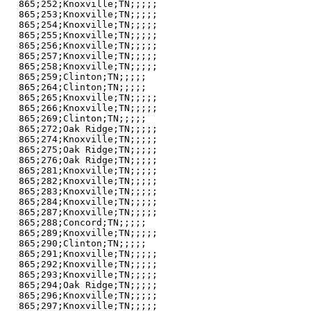
865;252;Knoxville;TN;;;;;

865;253;Knoxville;TN;;;;;

865;254;Knoxville;TN;;;;;

865;255;Knoxville;TN;;;;;

865;256;Knoxville;TN;;;;;

865;257;Knoxville;TN;;;;;

865;258;Knoxville;TN;;;;;

865;259;Clinton;TN;;;;;

865;264;Clinton;TN;;;;;

865;265;Knoxville;TN;;;;;

865;266;Knoxville;TN;;;;;

865;269;Clinton;TN;;;;;

865;272;Oak Ridge;TN;;;;;

865;274;Knoxville;TN;;;;;

865;275;Oak Ridge;TN;;;;;

865;276;Oak Ridge;TN;;;;;

865;281;Knoxville;TN;;;;;

865;282;Knoxville;TN;;;;;

865;283;Knoxville;TN;;;;;

865;284;Knoxville;TN;;;;;

865;287;Knoxville;TN;;;;;

865;288;Concord;TN;;;;;

865;289;Knoxville;TN;;;;;

865;290;Clinton;TN;;;;;

865;291;Knoxville;TN;;;;;

865;292;Knoxville;TN;;;;;

865;293;Knoxville;TN;;;;;

865;294;Oak Ridge;TN;;;;;

865;296;Knoxville;TN;;;;;

865;297;Knoxville;TN;;;;;
