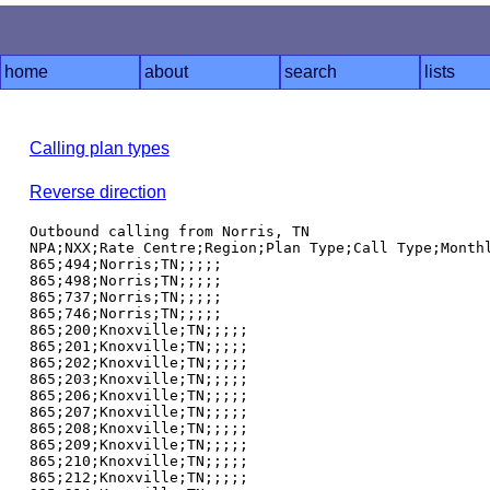
home
about
search
lists
Calling plan types
Reverse direction
Outbound calling from Norris, TN

NPA;NXX;Rate Centre;Region;Plan Type;Call Type;Monthl
865;494;Norris;TN;;;;;

865;498;Norris;TN;;;;;

865;737;Norris;TN;;;;;

865;746;Norris;TN;;;;;

865;200;Knoxville;TN;;;;;

865;201;Knoxville;TN;;;;;

865;202;Knoxville;TN;;;;;

865;203;Knoxville;TN;;;;;

865;206;Knoxville;TN;;;;;

865;207;Knoxville;TN;;;;;

865;208;Knoxville;TN;;;;;

865;209;Knoxville;TN;;;;;

865;210;Knoxville;TN;;;;;

865;212;Knoxville;TN;;;;;
