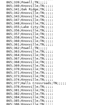
865;339;Powell;TN;;;;;

865;340;Knoxville;TN;;;;;

865;341;Oak Ridge;TN;;;;;

865;342;Knoxville;TN;;;;;

865;343;Knoxville;TN;;;;;

865;347;Knoxville;TN;;;;;

865;348;Knoxville;TN;;;;;

865;355;Lake City;TN;;;;;

865;356;Knoxville;TN;;;;;

865;357;Knoxville;TN;;;;;

865;358;Knoxville;TN;;;;;

865;360;Knoxville;TN;;;;;

865;361;Knoxville;TN;;;;;

865;362;Powell;TN;;;;;

865;363;Knoxville;TN;;;;;

865;364;Knoxville;TN;;;;;

865;367;Knoxville;TN;;;;;

865;368;Knoxville;TN;;;;;

865;369;Knoxville;TN;;;;;

865;370;Knoxville;TN;;;;;

865;371;Knoxville;TN;;;;;

865;373;Knoxville;TN;;;;;

865;374;Knoxville;TN;;;;;

865;377;Halls Crossroads;TN;;;;;

865;378;Knoxville;TN;;;;;

865;381;Knoxville;TN;;;;;

865;382;Knoxville;TN;;;;;

865;384;Knoxville;TN;;;;;

865;385;Knoxville;TN;;;;;

865;386;Knoxville;TN;;;;;
