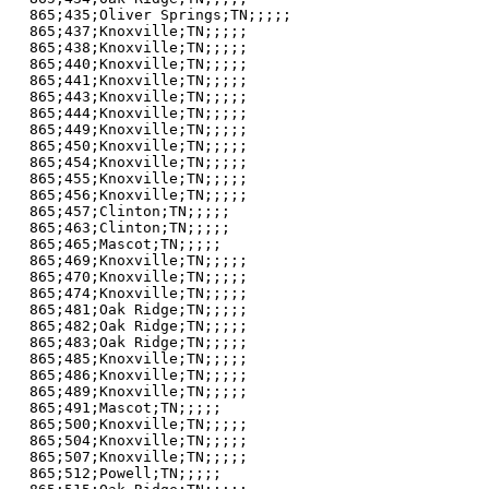
865;435;Oliver Springs;TN;;;;;

865;437;Knoxville;TN;;;;;

865;438;Knoxville;TN;;;;;

865;440;Knoxville;TN;;;;;

865;441;Knoxville;TN;;;;;

865;443;Knoxville;TN;;;;;

865;444;Knoxville;TN;;;;;

865;449;Knoxville;TN;;;;;

865;450;Knoxville;TN;;;;;

865;454;Knoxville;TN;;;;;

865;455;Knoxville;TN;;;;;

865;456;Knoxville;TN;;;;;

865;457;Clinton;TN;;;;;

865;463;Clinton;TN;;;;;

865;465;Mascot;TN;;;;;

865;469;Knoxville;TN;;;;;

865;470;Knoxville;TN;;;;;

865;474;Knoxville;TN;;;;;

865;481;Oak Ridge;TN;;;;;

865;482;Oak Ridge;TN;;;;;

865;483;Oak Ridge;TN;;;;;

865;485;Knoxville;TN;;;;;

865;486;Knoxville;TN;;;;;

865;489;Knoxville;TN;;;;;

865;491;Mascot;TN;;;;;

865;500;Knoxville;TN;;;;;

865;504;Knoxville;TN;;;;;

865;507;Knoxville;TN;;;;;

865;512;Powell;TN;;;;;
