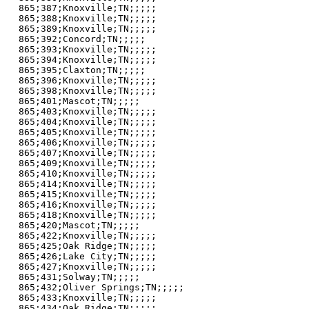
865;387;Knoxville;TN;;;;;

865;388;Knoxville;TN;;;;;

865;389;Knoxville;TN;;;;;

865;392;Concord;TN;;;;;

865;393;Knoxville;TN;;;;;

865;394;Knoxville;TN;;;;;

865;395;Claxton;TN;;;;;

865;396;Knoxville;TN;;;;;

865;398;Knoxville;TN;;;;;

865;401;Mascot;TN;;;;;

865;403;Knoxville;TN;;;;;

865;404;Knoxville;TN;;;;;

865;405;Knoxville;TN;;;;;

865;406;Knoxville;TN;;;;;

865;407;Knoxville;TN;;;;;

865;409;Knoxville;TN;;;;;

865;410;Knoxville;TN;;;;;

865;414;Knoxville;TN;;;;;

865;415;Knoxville;TN;;;;;

865;416;Knoxville;TN;;;;;

865;418;Knoxville;TN;;;;;

865;420;Mascot;TN;;;;;

865;422;Knoxville;TN;;;;;

865;425;Oak Ridge;TN;;;;;

865;426;Lake City;TN;;;;;

865;427;Knoxville;TN;;;;;

865;431;Solway;TN;;;;;

865;432;Oliver Springs;TN;;;;;

865;433;Knoxville;TN;;;;;

865;434;Oak Ridge;TN;;;;;
