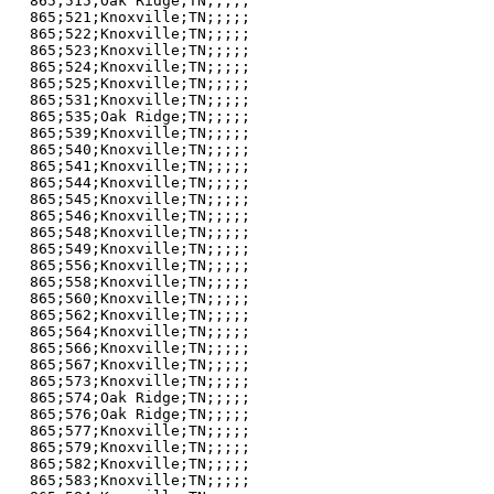
865;515;Oak Ridge;TN;;;;;

865;521;Knoxville;TN;;;;;

865;522;Knoxville;TN;;;;;

865;523;Knoxville;TN;;;;;

865;524;Knoxville;TN;;;;;

865;525;Knoxville;TN;;;;;

865;531;Knoxville;TN;;;;;

865;535;Oak Ridge;TN;;;;;

865;539;Knoxville;TN;;;;;

865;540;Knoxville;TN;;;;;

865;541;Knoxville;TN;;;;;

865;544;Knoxville;TN;;;;;

865;545;Knoxville;TN;;;;;

865;546;Knoxville;TN;;;;;

865;548;Knoxville;TN;;;;;

865;549;Knoxville;TN;;;;;

865;556;Knoxville;TN;;;;;

865;558;Knoxville;TN;;;;;

865;560;Knoxville;TN;;;;;

865;562;Knoxville;TN;;;;;

865;564;Knoxville;TN;;;;;

865;566;Knoxville;TN;;;;;

865;567;Knoxville;TN;;;;;

865;573;Knoxville;TN;;;;;

865;574;Oak Ridge;TN;;;;;

865;576;Oak Ridge;TN;;;;;

865;577;Knoxville;TN;;;;;

865;579;Knoxville;TN;;;;;

865;582;Knoxville;TN;;;;;

865;583;Knoxville;TN;;;;;
