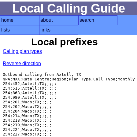
Local Calling Guide
home
about
search
lists
links
Local prefixes
Calling plan types
Reverse direction
Outbound calling from Axtell, TX

NPA;NXX;Rate Centre;Region;Plan Type;Call Type;Monthly 
254;452;Axtell;TX;;;;;

254;515;Axtell;TX;;;;;

254;863;Axtell;TX;;;;;

254;980;Axtell;TX;;;;;

254;201;Waco;TX;;;;;

254;202;Waco;TX;;;;;

254;204;Waco;TX;;;;;

254;214;Waco;TX;;;;;

254;218;Waco;TX;;;;;

254;219;Waco;TX;;;;;

254;224;Waco;TX;;;;;

254;227;Waco;TX;;;;;
