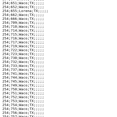
254;651;Waco;TX;;;;;

254;652;Waco;TX;;;;;

254;655;Lorena;TX;;;;;

254;662;Waco;TX;;;;;

254;666;Waco;TX;;;;;

254;709;Waco;TX;;;;;

254;710;Waco;TX;;;;;

254;714;Waco;TX;;;;;

254;715;Waco;TX;;;;;

254;716;Waco;TX;;;;;

254;717;Waco;TX;;;;;

254;719;Waco;TX;;;;;

254;722;Waco;TX;;;;;

254;723;Waco;TX;;;;;

254;730;Waco;TX;;;;;

254;732;Waco;TX;;;;;

254;733;Waco;TX;;;;;

254;737;Waco;TX;;;;;

254;741;Waco;TX;;;;;

254;744;Waco;TX;;;;;

254;745;Waco;TX;;;;;

254;749;Waco;TX;;;;;

254;750;Waco;TX;;;;;

254;751;Waco;TX;;;;;

254;752;Waco;TX;;;;;

254;753;Waco;TX;;;;;

254;754;Waco;TX;;;;;

254;755;Waco;TX;;;;;

254;756;Waco;TX;;;;;

254;757;Waco;TX;;;;;
