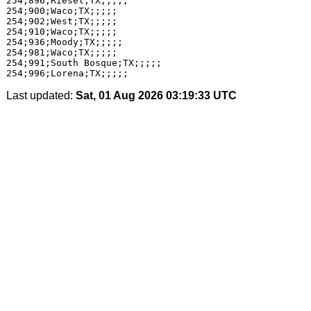
254;896;Riesel;TX;;;;;

254;900;Waco;TX;;;;;

254;902;West;TX;;;;;

254;910;Waco;TX;;;;;

254;936;Moody;TX;;;;;

254;981;Waco;TX;;;;;

254;991;South Bosque;TX;;;;;

Last updated:
Sat, 01 Aug 2026 03:19:33 UTC