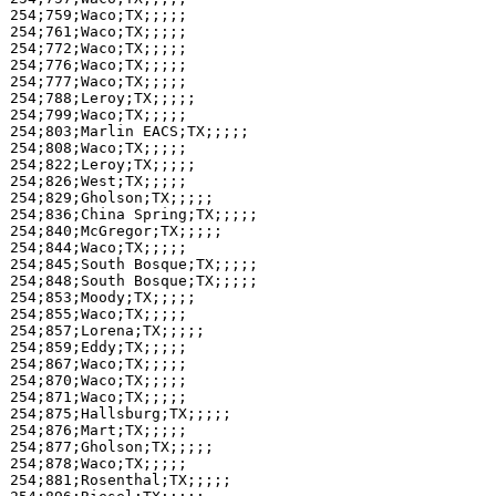
254;759;Waco;TX;;;;;

254;761;Waco;TX;;;;;

254;772;Waco;TX;;;;;

254;776;Waco;TX;;;;;

254;777;Waco;TX;;;;;

254;788;Leroy;TX;;;;;

254;799;Waco;TX;;;;;

254;803;Marlin EACS;TX;;;;;

254;808;Waco;TX;;;;;

254;822;Leroy;TX;;;;;

254;826;West;TX;;;;;

254;829;Gholson;TX;;;;;

254;836;China Spring;TX;;;;;

254;840;McGregor;TX;;;;;

254;844;Waco;TX;;;;;

254;845;South Bosque;TX;;;;;

254;848;South Bosque;TX;;;;;

254;853;Moody;TX;;;;;

254;855;Waco;TX;;;;;

254;857;Lorena;TX;;;;;

254;859;Eddy;TX;;;;;

254;867;Waco;TX;;;;;

254;870;Waco;TX;;;;;

254;871;Waco;TX;;;;;

254;875;Hallsburg;TX;;;;;

254;876;Mart;TX;;;;;

254;877;Gholson;TX;;;;;

254;878;Waco;TX;;;;;

254;881;Rosenthal;TX;;;;;
