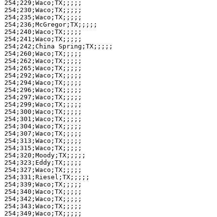
254;229;Waco;TX;;;;;

254;230;Waco;TX;;;;;

254;235;Waco;TX;;;;;

254;236;McGregor;TX;;;;;

254;240;Waco;TX;;;;;

254;241;Waco;TX;;;;;

254;242;China Spring;TX;;;;;

254;260;Waco;TX;;;;;

254;262;Waco;TX;;;;;

254;265;Waco;TX;;;;;

254;292;Waco;TX;;;;;

254;294;Waco;TX;;;;;

254;296;Waco;TX;;;;;

254;297;Waco;TX;;;;;

254;299;Waco;TX;;;;;

254;300;Waco;TX;;;;;

254;301;Waco;TX;;;;;

254;304;Waco;TX;;;;;

254;307;Waco;TX;;;;;

254;313;Waco;TX;;;;;

254;315;Waco;TX;;;;;

254;320;Moody;TX;;;;;

254;323;Eddy;TX;;;;;

254;327;Waco;TX;;;;;

254;331;Riesel;TX;;;;;

254;339;Waco;TX;;;;;

254;340;Waco;TX;;;;;

254;342;Waco;TX;;;;;

254;343;Waco;TX;;;;;

254;349;Waco;TX;;;;;
