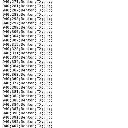
940;271;Denton;TX;;;;;

940;281;Denton;TX;;;;;

940;287;Denton;TX;;;;;

940;288;Denton;TX;;;;;

940;293;Denton;TX;;;;;

940;297;Denton;TX;;;;;

940;299;Denton;TX;;;;;

940;300;Denton;TX;;;;;

940;304;Denton;TX;;;;;

940;307;Denton;TX;;;;;

940;315;Denton;TX;;;;;

940;323;Denton;TX;;;;;

940;331;Denton;TX;;;;;

940;334;Denton;TX;;;;;

940;354;Denton;TX;;;;;

940;364;Denton;TX;;;;;

940;367;Denton;TX;;;;;

940;368;Denton;TX;;;;;

940;369;Denton;TX;;;;;

940;377;Denton;TX;;;;;

940;380;Denton;TX;;;;;

940;381;Denton;TX;;;;;

940;382;Denton;TX;;;;;

940;383;Denton;TX;;;;;

940;384;Denton;TX;;;;;

940;387;Denton;TX;;;;;

940;390;Denton;TX;;;;;

940;391;Denton;TX;;;;;

940;395;Denton;TX;;;;;

940;407;Denton;TX;;;;;
