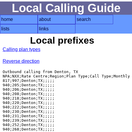
Local Calling Guide
home
about
search
lists
links
Local prefixes
Calling plan types
Reverse direction
Outbound calling from Denton, TX

NPA;NXX;Rate Centre;Region;Plan Type;Call Type;Monthly 
817;997;Denton;TX;;;;;

940;205;Denton;TX;;;;;

940;206;Denton;TX;;;;;

940;208;Denton;TX;;;;;

940;218;Denton;TX;;;;;

940;220;Denton;TX;;;;;

940;222;Denton;TX;;;;;

940;230;Denton;TX;;;;;

940;231;Denton;TX;;;;;

940;239;Denton;TX;;;;;

940;252;Denton;TX;;;;;

940;268;Denton;TX;;;;;
