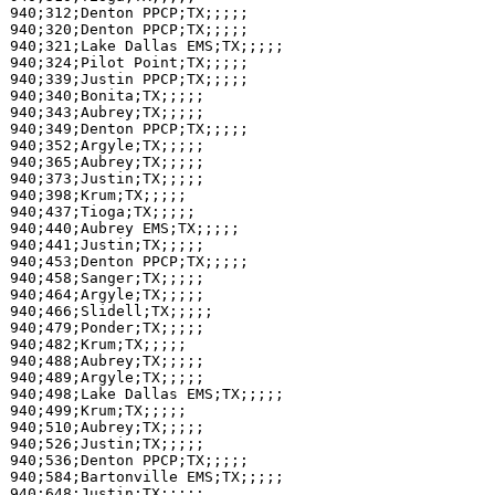
940;312;Denton PPCP;TX;;;;;

940;320;Denton PPCP;TX;;;;;

940;321;Lake Dallas EMS;TX;;;;;

940;324;Pilot Point;TX;;;;;

940;339;Justin PPCP;TX;;;;;

940;340;Bonita;TX;;;;;

940;343;Aubrey;TX;;;;;

940;349;Denton PPCP;TX;;;;;

940;352;Argyle;TX;;;;;

940;365;Aubrey;TX;;;;;

940;373;Justin;TX;;;;;

940;398;Krum;TX;;;;;

940;437;Tioga;TX;;;;;

940;440;Aubrey EMS;TX;;;;;

940;441;Justin;TX;;;;;

940;453;Denton PPCP;TX;;;;;

940;458;Sanger;TX;;;;;

940;464;Argyle;TX;;;;;

940;466;Slidell;TX;;;;;

940;479;Ponder;TX;;;;;

940;482;Krum;TX;;;;;

940;488;Aubrey;TX;;;;;

940;489;Argyle;TX;;;;;

940;498;Lake Dallas EMS;TX;;;;;

940;499;Krum;TX;;;;;

940;510;Aubrey;TX;;;;;

940;526;Justin;TX;;;;;

940;536;Denton PPCP;TX;;;;;

940;584;Bartonville EMS;TX;;;;;

940;648;Justin;TX;;;;;
