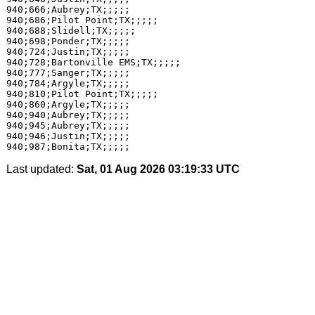
940;666;Aubrey;TX;;;;;

940;686;Pilot Point;TX;;;;;

940;688;Slidell;TX;;;;;

940;698;Ponder;TX;;;;;

940;724;Justin;TX;;;;;

940;728;Bartonville EMS;TX;;;;;

940;777;Sanger;TX;;;;;

940;784;Argyle;TX;;;;;

940;810;Pilot Point;TX;;;;;

940;860;Argyle;TX;;;;;

940;940;Aubrey;TX;;;;;

940;945;Aubrey;TX;;;;;

940;946;Justin;TX;;;;;

Last updated:
Sat, 01 Aug 2026 03:19:33 UTC