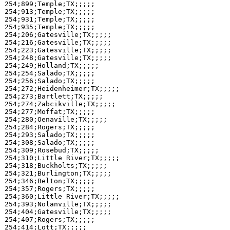
254;899;Temple;TX;;;;;

254;913;Temple;TX;;;;;

254;931;Temple;TX;;;;;

254;935;Temple;TX;;;;;

254;206;Gatesville;TX;;;;;

254;216;Gatesville;TX;;;;;

254;223;Gatesville;TX;;;;;

254;248;Gatesville;TX;;;;;

254;249;Holland;TX;;;;;

254;254;Salado;TX;;;;;

254;256;Salado;TX;;;;;

254;272;Heidenheimer;TX;;;;;

254;273;Bartlett;TX;;;;;

254;274;Zabcikville;TX;;;;;

254;277;Moffat;TX;;;;;

254;280;Oenaville;TX;;;;;

254;284;Rogers;TX;;;;;

254;293;Salado;TX;;;;;

254;308;Salado;TX;;;;;

254;309;Rosebud;TX;;;;;

254;310;Little River;TX;;;;;

254;318;Buckholts;TX;;;;;

254;321;Burlington;TX;;;;;

254;346;Belton;TX;;;;;

254;357;Rogers;TX;;;;;

254;360;Little River;TX;;;;;

254;393;Nolanville;TX;;;;;

254;404;Gatesville;TX;;;;;

254;407;Rogers;TX;;;;;

254;414;Lott;TX;;;;;
