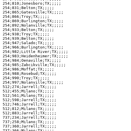
254;810;Jonesboro;TX;;;;;

254;831;Belton;TX;;;;;

254;865;Gatesville;TX;;;;;

254;866;Troy;TX;;;;;

254;869;Burlington;TX;;;;;

254;892;Nolanville;TX;;;;;

254;933;Belton;TX;;;;;

254;938;Troy;TX;;;;;

254;939;Belton;TX;;;;;

254;947;Salado;TX;;;;;

254;966;Burlington;TX;;;;;

254;982;Little River;TX;;;;;

254;983;Heidenheimer;TX;;;;;

254;984;Oenaville;TX;;;;;

254;985;Zabcikville;TX;;;;;

254;986;Moffat;TX;;;;;

254;988;Rosebud;TX;;;;;

254;990;Troy;TX;;;;;

254;997;Nolanville;TX;;;;;

512;274;Jarrell;TX;;;;;

512;455;Milano;TX;;;;;

512;561;Milano;TX;;;;;

512;598;Jarrell;TX;;;;;

512;746;Jarrell;TX;;;;;

512;812;Milano;TX;;;;;

512;883;Jarrell;TX;;;;;

737;234;Jarrell;TX;;;;;

737;258;Milano;TX;;;;;

737;360;Jarrell;TX;;;;;

737;366;Milano;TX;;;;;
