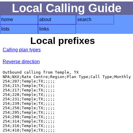
Local Calling Guide
home
about
search
lists
links
Local prefixes
Calling plan types
Reverse direction
Outbound calling from Temple, TX

NPA;NXX;Rate Centre;Region;Plan Type;Call Type;Monthly 
254;207;Temple;TX;;;;;

254;215;Temple;TX;;;;;

254;217;Temple;TX;;;;;

254;228;Temple;TX;;;;;

254;231;Temple;TX;;;;;

254;239;Temple;TX;;;;;

254;250;Temple;TX;;;;;

254;295;Temple;TX;;;;;

254;298;Temple;TX;;;;;

254;314;Temple;TX;;;;;

254;316;Temple;TX;;;;;

254;410;Temple;TX;;;;;
