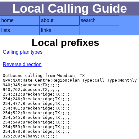
Local Calling Guide
home
about
search
lists
links
Local prefixes
Calling plan types
Reverse direction
Outbound calling from Woodson, TX

NPA;NXX;Rate Centre;Region;Plan Type;Call Type;Monthly 
940;345;Woodson;TX;;;;;

940;762;Woodson;TX;;;;;

254;212;Breckenridge;TX;;;;;

254;246;Breckenridge;TX;;;;;

254;477;Breckenridge;TX;;;;;

254;481;Breckenridge;TX;;;;;

254;522;Breckenridge;TX;;;;;

254;545;Breckenridge;TX;;;;;

254;549;Breckenridge;TX;;;;;

254;559;Breckenridge;TX;;;;;

254;673;Breckenridge;TX;;;;;

325;209;Albany;TX;;;;;
