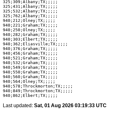
325;309;Albany;TX;;;;;

325;431;Albany;TX;;;;;

325;532;Albany;TX;;;;;

325;762;Albany;TX;;;;;

940;212;Olney;TX;;;;;

940;221;Graham;TX;;;;;

940;250;Olney;TX;;;;;

940;282;Graham;TX;;;;;

940;303;Elbert;TX;;;;;

940;362;Eliasville;TX;;;;;

940;376;Graham;TX;;;;;

940;456;Graham;TX;;;;;

940;521;Graham;TX;;;;;

940;532;Graham;TX;;;;;

940;549;Graham;TX;;;;;

940;550;Graham;TX;;;;;

940;560;Graham;TX;;;;;

940;564;Olney;TX;;;;;

940;578;Throckmorton;TX;;;;;

940;849;Throckmorton;TX;;;;;

Last updated:
Sat, 01 Aug 2026 03:19:33 UTC