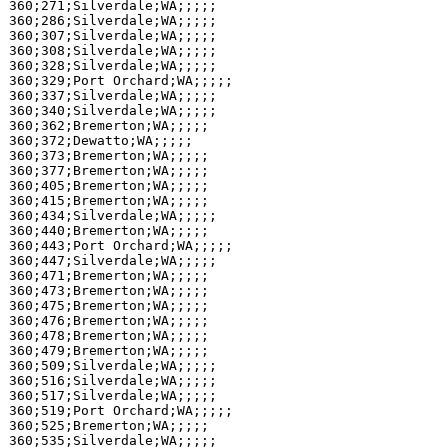
360;271;Silverdale;WA;;;;;

360;286;Silverdale;WA;;;;;

360;307;Silverdale;WA;;;;;

360;308;Silverdale;WA;;;;;

360;328;Silverdale;WA;;;;;

360;329;Port Orchard;WA;;;;;

360;337;Silverdale;WA;;;;;

360;340;Silverdale;WA;;;;;

360;362;Bremerton;WA;;;;;

360;372;Dewatto;WA;;;;;

360;373;Bremerton;WA;;;;;

360;377;Bremerton;WA;;;;;

360;405;Bremerton;WA;;;;;

360;415;Bremerton;WA;;;;;

360;434;Silverdale;WA;;;;;

360;440;Bremerton;WA;;;;;

360;443;Port Orchard;WA;;;;;

360;447;Silverdale;WA;;;;;

360;471;Bremerton;WA;;;;;

360;473;Bremerton;WA;;;;;

360;475;Bremerton;WA;;;;;

360;476;Bremerton;WA;;;;;

360;478;Bremerton;WA;;;;;

360;479;Bremerton;WA;;;;;

360;509;Silverdale;WA;;;;;

360;516;Silverdale;WA;;;;;

360;517;Silverdale;WA;;;;;

360;519;Port Orchard;WA;;;;;

360;525;Bremerton;WA;;;;;

360;535;Silverdale;WA;;;;;
