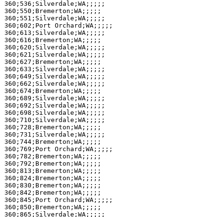
360;536;Silverdale;WA;;;;;

360;550;Bremerton;WA;;;;;

360;551;Silverdale;WA;;;;;

360;602;Port Orchard;WA;;;;;

360;613;Silverdale;WA;;;;;

360;616;Bremerton;WA;;;;;

360;620;Silverdale;WA;;;;;

360;621;Silverdale;WA;;;;;

360;627;Bremerton;WA;;;;;

360;633;Silverdale;WA;;;;;

360;649;Silverdale;WA;;;;;

360;662;Silverdale;WA;;;;;

360;674;Bremerton;WA;;;;;

360;689;Silverdale;WA;;;;;

360;692;Silverdale;WA;;;;;

360;698;Silverdale;WA;;;;;

360;710;Silverdale;WA;;;;;

360;728;Bremerton;WA;;;;;

360;731;Silverdale;WA;;;;;

360;744;Bremerton;WA;;;;;

360;769;Port Orchard;WA;;;;;

360;782;Bremerton;WA;;;;;

360;792;Bremerton;WA;;;;;

360;813;Bremerton;WA;;;;;

360;824;Bremerton;WA;;;;;

360;830;Bremerton;WA;;;;;

360;842;Bremerton;WA;;;;;

360;845;Port Orchard;WA;;;;;

360;850;Bremerton;WA;;;;;

360;865;Silverdale;WA;;;;;
