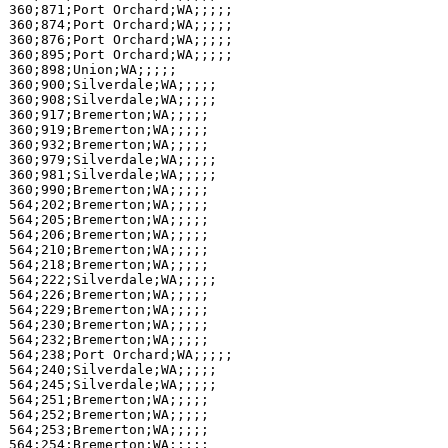
360;871;Port Orchard;WA;;;;;

360;874;Port Orchard;WA;;;;;

360;876;Port Orchard;WA;;;;;

360;895;Port Orchard;WA;;;;;

360;898;Union;WA;;;;;

360;900;Silverdale;WA;;;;;

360;908;Silverdale;WA;;;;;

360;917;Bremerton;WA;;;;;

360;919;Bremerton;WA;;;;;

360;932;Bremerton;WA;;;;;

360;979;Silverdale;WA;;;;;

360;981;Silverdale;WA;;;;;

360;990;Bremerton;WA;;;;;

564;202;Bremerton;WA;;;;;

564;205;Bremerton;WA;;;;;

564;206;Bremerton;WA;;;;;

564;210;Bremerton;WA;;;;;

564;218;Bremerton;WA;;;;;

564;222;Silverdale;WA;;;;;

564;226;Bremerton;WA;;;;;

564;229;Bremerton;WA;;;;;

564;230;Bremerton;WA;;;;;

564;232;Bremerton;WA;;;;;

564;238;Port Orchard;WA;;;;;

564;240;Silverdale;WA;;;;;

564;245;Silverdale;WA;;;;;

564;251;Bremerton;WA;;;;;

564;252;Bremerton;WA;;;;;

564;253;Bremerton;WA;;;;;

564;254;Bremerton;WA;;;;;
