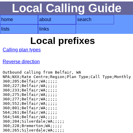
Local Calling Guide
home
about
search
lists
links
Local prefixes
Calling plan types
Reverse direction
Outbound calling from Belfair, WA

NPA;NXX;Rate Centre;Region;Plan Type;Call Type;Monthly 
360;205;Belfair;WA;;;;;

360;227;Belfair;WA;;;;;

360;233;Belfair;WA;;;;;

360;275;Belfair;WA;;;;;

360;277;Belfair;WA;;;;;

360;552;Belfair;WA;;;;;

360;801;Belfair;WA;;;;;

564;261;Belfair;WA;;;;;

564;546;Belfair;WA;;;;;

360;204;Silverdale;WA;;;;;

360;228;Bremerton;WA;;;;;

360;265;Silverdale;WA;;;;;
