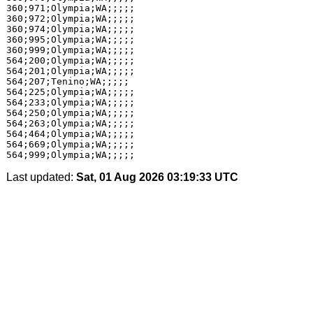
360;971;Olympia;WA;;;;;

360;972;Olympia;WA;;;;;

360;974;Olympia;WA;;;;;

360;995;Olympia;WA;;;;;

360;999;Olympia;WA;;;;;

564;200;Olympia;WA;;;;;

564;201;Olympia;WA;;;;;

564;207;Tenino;WA;;;;;

564;225;Olympia;WA;;;;;

564;233;Olympia;WA;;;;;

564;250;Olympia;WA;;;;;

564;263;Olympia;WA;;;;;

564;464;Olympia;WA;;;;;

564;669;Olympia;WA;;;;;

Last updated:
Sat, 01 Aug 2026 03:19:33 UTC