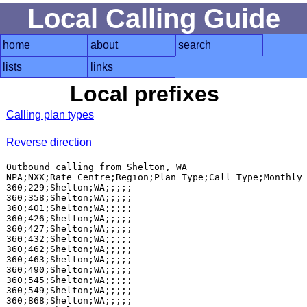
Local Calling Guide
home
about
search
lists
links
Local prefixes
Calling plan types
Reverse direction
Outbound calling from Shelton, WA

NPA;NXX;Rate Centre;Region;Plan Type;Call Type;Monthly 
360;229;Shelton;WA;;;;;

360;358;Shelton;WA;;;;;

360;401;Shelton;WA;;;;;

360;426;Shelton;WA;;;;;

360;427;Shelton;WA;;;;;

360;432;Shelton;WA;;;;;

360;462;Shelton;WA;;;;;

360;463;Shelton;WA;;;;;

360;490;Shelton;WA;;;;;

360;545;Shelton;WA;;;;;

360;549;Shelton;WA;;;;;

360;868;Shelton;WA;;;;;
