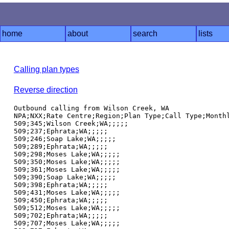
home
about
search
lists
Calling plan types
Reverse direction
Outbound calling from Wilson Creek, WA

NPA;NXX;Rate Centre;Region;Plan Type;Call Type;Monthl
509;345;Wilson Creek;WA;;;;;

509;237;Ephrata;WA;;;;;

509;246;Soap Lake;WA;;;;;

509;289;Ephrata;WA;;;;;

509;298;Moses Lake;WA;;;;;

509;350;Moses Lake;WA;;;;;

509;361;Moses Lake;WA;;;;;

509;390;Soap Lake;WA;;;;;

509;398;Ephrata;WA;;;;;

509;431;Moses Lake;WA;;;;;

509;450;Ephrata;WA;;;;;

509;512;Moses Lake;WA;;;;;

509;702;Ephrata;WA;;;;;

509;707;Moses Lake;WA;;;;;
