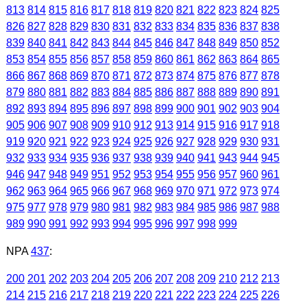
813
814
815
816
817
818
819
820
821
822
823
824
825
826
827
828
829
830
831
832
833
834
835
836
837
838
839
840
841
842
843
844
845
846
847
848
849
850
852
853
854
855
856
857
858
859
860
861
862
863
864
865
866
867
868
869
870
871
872
873
874
875
876
877
878
879
880
881
882
883
884
885
886
887
888
889
890
891
892
893
894
895
896
897
898
899
900
901
902
903
904
905
906
907
908
909
910
912
913
914
915
916
917
918
919
920
921
922
923
924
925
926
927
928
929
930
931
932
933
934
935
936
937
938
939
940
941
943
944
945
946
947
948
949
951
952
953
954
955
956
957
960
961
962
963
964
965
966
967
968
969
970
971
972
973
974
975
977
978
979
980
981
982
983
984
985
986
987
988
989
990
991
992
993
994
995
996
997
998
999
NPA
437
:
200
201
202
203
204
205
206
207
208
209
210
212
213
214
215
216
217
218
219
220
221
222
223
224
225
226