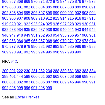
866
867
868
869
870
871
872
873
874
875
876
877
878
879
880
881
882
883
884
885
886
887
888
889
890
891
892
893
894
895
896
897
898
899
900
901
902
903
904
905
906
907
908
909
910
912
913
914
915
916
917
918
919
920
921
922
923
924
925
926
927
928
929
930
931
932
933
934
935
936
937
938
939
940
941
943
944
945
946
947
948
949
951
952
953
954
955
956
957
960
961
962
963
964
965
966
967
968
969
970
971
972
973
974
975
977
978
979
980
981
982
983
984
985
986
987
988
989
990
991
992
993
994
995
996
997
998
999
NPA
942
:
200
201
222
230
231
232
234
288
380
381
382
383
384
388
401
444
588
660
661
662
663
667
668
669
688
788
880
881
882
883
885
886
887
888
889
945
946
990
991
992
993
995
996
997
998
999
See all
[Local Prefixes]