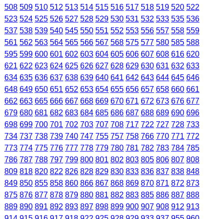
508
509
510
512
513
514
515
516
517
518
519
520
522
523
524
525
526
527
528
529
530
531
532
533
535
536
537
538
539
540
545
550
551
552
553
556
557
558
559
561
562
563
564
565
566
567
568
575
577
580
585
588
595
599
600
601
602
603
604
605
606
607
608
616
620
621
622
623
624
625
626
627
628
629
630
631
632
633
634
635
636
637
638
639
640
641
642
643
644
645
646
648
649
650
651
652
653
654
655
656
657
658
660
661
662
663
665
666
667
668
669
670
671
672
673
676
677
679
680
681
682
683
684
685
686
687
688
689
690
696
698
699
700
701
702
703
707
708
717
722
727
728
733
734
737
738
739
740
747
755
757
758
766
770
771
772
773
774
775
776
777
778
779
780
781
782
783
784
785
786
787
788
797
799
800
801
802
803
805
806
807
808
809
818
820
822
826
828
829
830
833
836
837
838
848
849
850
855
858
860
866
867
868
869
870
871
872
873
875
876
877
878
879
880
881
882
883
885
886
887
888
889
890
891
892
893
897
898
899
900
907
908
912
913
914
915
916
917
918
922
925
928
929
933
937
955
960