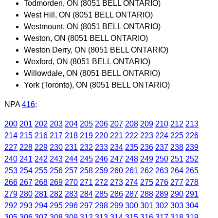
Todmorden, ON (8051 BELL ONTARIO)
West Hill, ON (8051 BELL ONTARIO)
Westmount, ON (8051 BELL ONTARIO)
Weston, ON (8051 BELL ONTARIO)
Weston Derry, ON (8051 BELL ONTARIO)
Wexford, ON (8051 BELL ONTARIO)
Willowdale, ON (8051 BELL ONTARIO)
York (Toronto), ON (8051 BELL ONTARIO)
NPA
416
:
200
201
202
203
204
205
206
207
208
209
210
212
213
214
215
216
217
218
219
220
221
222
223
224
225
226
227
228
229
230
231
232
233
234
235
236
237
238
239
240
241
242
243
244
245
246
247
248
249
250
251
252
253
254
255
256
257
258
259
260
261
262
263
264
265
266
267
268
269
270
271
272
273
274
275
276
277
278
279
280
281
282
283
284
285
286
287
288
289
290
291
292
293
294
295
296
297
298
299
300
301
302
303
304
305
306
307
308
309
312
313
314
315
316
317
318
319