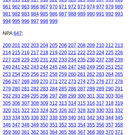
961
962
963
966
967
970
971
972
973
974
977
979
980
981
982
983
984
985
986
987
988
989
990
991
992
993
994
995
996
997
998
999
NPA
647
:
200
201
202
203
204
205
206
207
208
209
210
212
213
214
215
216
217
218
219
220
221
222
223
224
225
226
227
228
229
230
231
232
233
234
235
236
237
238
239
240
241
242
243
244
245
246
247
248
249
250
251
252
253
254
255
256
257
258
259
260
261
262
263
264
265
266
267
268
269
270
271
272
273
274
275
276
277
278
279
280
281
282
283
284
285
286
287
288
289
290
291
292
293
294
295
296
297
298
299
300
301
302
303
304
305
306
307
308
309
312
313
314
315
316
317
318
319
320
321
322
323
324
325
326
327
328
329
330
331
332
333
334
335
336
337
338
339
340
341
342
343
344
345
346
347
348
349
350
351
352
353
354
355
356
357
358
359
360
361
362
363
364
365
366
367
368
369
370
371