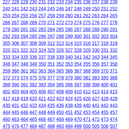
227
228
229
230
231
232
233
234
235
236
237
238
239
240
241
242
243
244
245
246
247
248
249
250
251
252
253
254
255
256
257
258
259
260
261
262
263
264
265
266
267
268
269
270
271
272
273
274
275
276
277
278
279
280
281
282
283
284
285
286
287
288
289
290
291
292
293
294
295
296
297
298
299
300
301
302
303
304
305
306
307
308
309
312
313
314
315
316
317
318
319
320
321
322
323
324
325
326
327
328
329
330
331
332
333
334
335
336
337
338
339
340
341
342
343
344
345
346
347
348
349
350
351
352
353
354
355
356
357
358
359
360
361
362
363
364
365
366
367
368
369
370
371
372
373
374
375
376
377
378
379
380
381
383
385
388
389
390
391
392
393
394
395
396
397
398
399
400
401
402
403
404
405
406
407
408
409
410
412
413
414
415
417
418
419
420
421
422
423
424
425
426
427
428
429
430
431
432
433
434
435
436
438
439
440
441
442
443
444
445
446
447
448
449
450
451
452
453
454
455
457
460
463
464
465
466
467
468
469
470
471
472
473
474
475
476
477
484
487
488
493
494
499
500
505
506
507