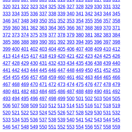
320
321
322
323
324
325
326
327
328
329
330
331
332
333
334
335
336
337
338
339
340
341
342
343
344
345
346
347
348
349
350
351
352
353
354
355
356
357
358
359
360
361
362
363
364
365
366
367
368
369
370
371
372
373
374
375
376
377
378
379
380
381
382
383
384
385
386
388
389
390
391
392
393
394
395
396
397
398
399
400
401
402
403
404
405
406
407
408
409
410
412
413
414
415
417
418
419
420
421
422
423
424
425
426
427
428
429
430
431
432
433
434
435
436
438
439
440
441
442
443
444
445
446
447
448
449
450
451
452
453
454
455
456
457
458
459
460
461
462
463
464
465
466
467
468
469
470
471
472
473
474
475
476
477
478
479
480
481
482
483
484
485
486
487
488
489
490
491
492
493
494
495
496
497
498
499
500
501
502
503
504
505
506
507
508
509
510
512
513
514
515
516
517
518
519
520
521
522
523
524
525
526
527
528
529
530
531
532
533
534
535
536
537
538
539
540
541
542
543
544
545
546
547
548
549
550
551
552
553
554
556
557
558
559