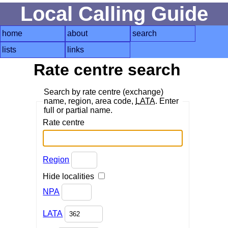
Local Calling Guide
home
about
search
lists
links
Rate centre search
Search by rate centre (exchange)
name, region, area code,
LATA
. Enter
full or partial name.
Rate centre
Region
Hide localities
NPA
LATA