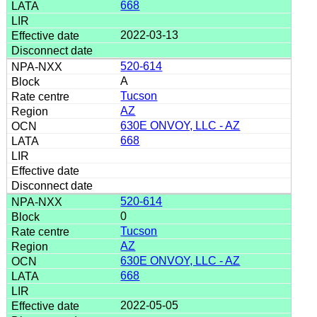
668
2022-03-13
520-614
A
Tucson
AZ
630E ONVOY, LLC - AZ
668
520-614
0
Tucson
AZ
630E ONVOY, LLC - AZ
668
2022-05-05