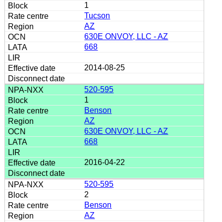
1
Tucson
AZ
630E ONVOY, LLC - AZ
668
2014-08-25
520-595
1
Benson
AZ
630E ONVOY, LLC - AZ
668
2016-04-22
520-595
2
Benson
AZ