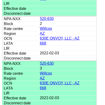
520-630
2
Willcox
AZ
630E ONVOY, LLC - AZ
668
2022-02-03
520-630
3
Willcox
AZ
630E ONVOY, LLC - AZ
668
2022-02-03