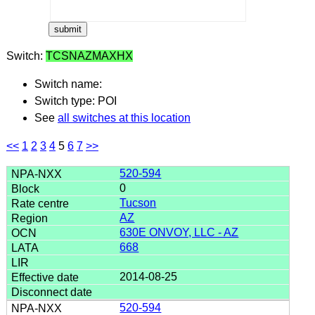
Switch:
TCSNAZMAXHX
Switch name:
Switch type: POI
See
all switches at this location
<<
1
2
3
4
5
6
7
>>
520-594
0
Tucson
AZ
630E ONVOY, LLC - AZ
668
2014-08-25
520-594