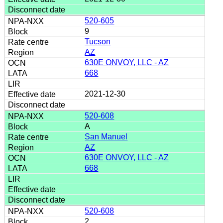
520-605
9
Tucson
AZ
630E ONVOY, LLC - AZ
668
2021-12-30
520-608
A
San Manuel
AZ
630E ONVOY, LLC - AZ
668
520-608
2