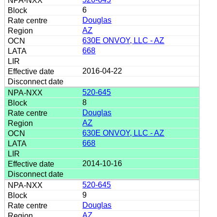
6
Douglas
AZ
630E ONVOY, LLC - AZ
668
2016-04-22
520-645
8
Douglas
AZ
630E ONVOY, LLC - AZ
668
2014-10-16
520-645
9
Douglas
AZ