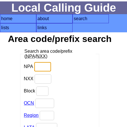
Local Calling Guide
home
about
search
lists
links
Area code/prefix search
Search area code/prefix
(
NPA
/
NXX
)
NPA
NXX
Block
OCN
Region