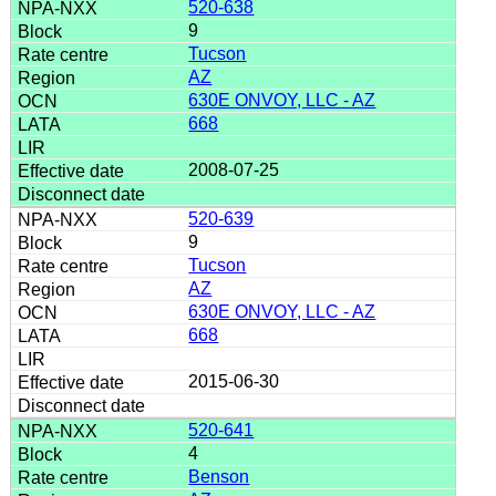
520-638
9
Tucson
AZ
630E ONVOY, LLC - AZ
668
2008-07-25
520-639
9
Tucson
AZ
630E ONVOY, LLC - AZ
668
2015-06-30
520-641
4
Benson